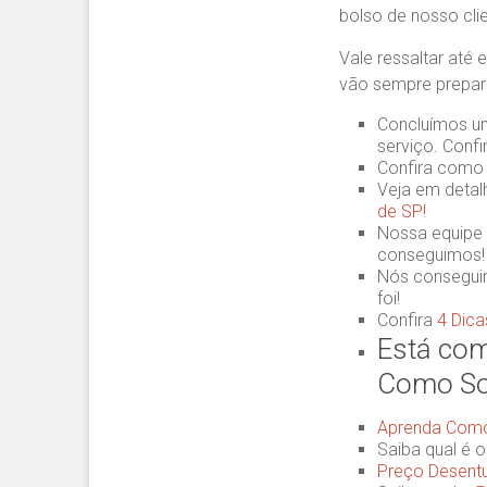
bolso de nosso clie
Vale ressaltar até 
vão sempre prepara
Concluímos 
serviço. Conf
Confira como
Veja em deta
de SP!
Nossa equipe
conseguimos!
Nós consegui
foi!
Confira
4 Dic
Está com
Como Sol
Aprenda Como 
Saiba qual é 
Preço Desent