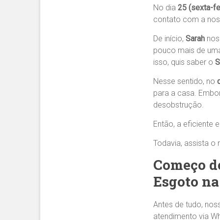
No dia
25 (sexta-f
contato com a noss
De início,
Sarah
nos
pouco mais de uma
isso, quis saber o
S
Nesse sentido, no
para a casa. Embor
desobstrução.
Então, a eficiente 
Todavia, assista o
Começo do
Esgoto na
Antes de tudo, nos
atendimento via Wh