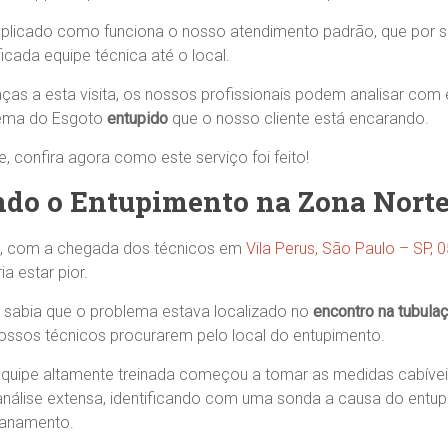
plicado como funciona o nosso atendimento padrão, que por su
icada equipe técnica até o local.
as a esta visita, os nossos profissionais podem analisar com 
ema do Esgoto
entupido
que o nosso cliente está encarando.
 confira agora como este serviço foi feito!
do o Entupimento na Zona Nort
, com a chegada dos técnicos em
Vila Perus, São Paulo – SP,
a estar pior.
sabia que o problema estava localizado no
encontro na tubula
ssos técnicos procurarem pelo local do entupimento.
quipe altamente treinada começou a tomar as medidas cabíveis
nálise extensa, identificando com uma sonda a causa do entu
canamento.