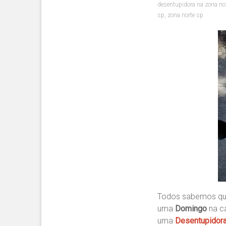
desentupidora na zona no
sp
,
zona norte sp
Todos sabemos que
uma
Domingo
na ca
uma
Desentupidora