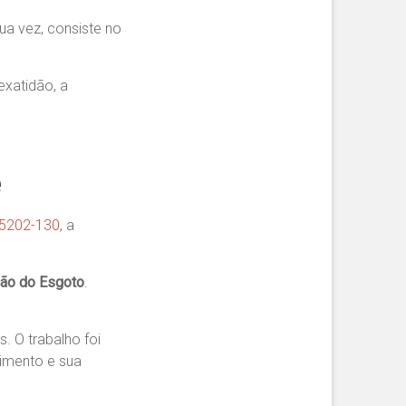
a vez, consiste no
exatidão, a
e
 05202-130
, a
ção do Esgoto
.
. O trabalho foi
pimento e sua