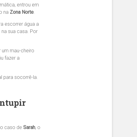
mática, entrou em
o na
Zona Norte
.
a escorrer água a
 na sua casa. Por
r um mau-cheiro
u fazer a
 para socorrê-la.
ntupir
 No caso de
Sarah
, o