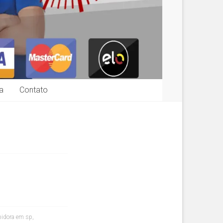
a
Contato
pidora em sp
,