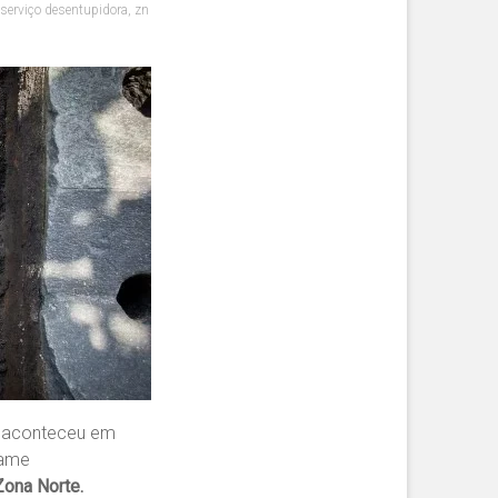
serviço desentupidora
,
zn
e aconteceu em
hame
Zona Norte.