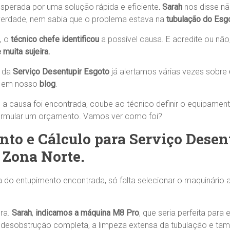
sperada por uma solução rápida e eficiente
. Sarah
nos disse nã
verdade, nem sabia que o problema estava na
tubulação do Esg
, o
técnico chefe identificou
a possível causa. E acredite ou não
 muita sujeira.
s da
Serviço Desentupir Esgoto
já alertamos várias vezes sobre
, em nosso
blog
.
 a causa foi encontrada, coube ao técnico definir o equipamen
formular um orçamento. Vamos ver como foi?
to e Cálculo para Serviço Desen
 Zona Norte.
 do entupimento encontrada, só falta selecionar o maquinário
Sra.
Sarah
,
indicamos
a máquina M8 Pro
, que seria perfeita para
a desobstrução completa, a limpeza extensa da tubulação e ta