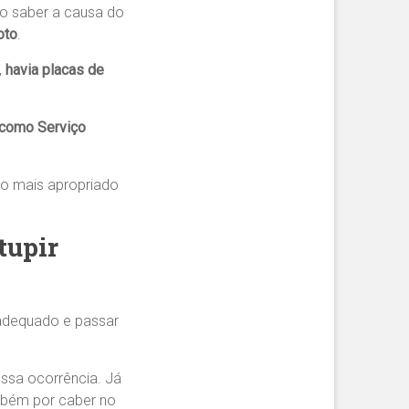
o saber a causa do
oto
.
,
havia placas de
como Serviço
to mais apropriado
tupir
 adequado e passar
 essa ocorrência. Já
mbém por caber no