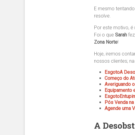
E mesmo tentand
resolve.
Por este motivo, é
Foi o que
Sarah
fe
Zona Norte
!
Hoje, iremos conta
nossos clientes; na
EsgotoA Deso
Começo do Ate
Averiguando o
Equipamento e
EsgotoEntupim
Pós Venda na 
Agende uma Vi
A Desobst