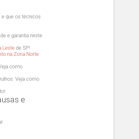
, e que os técnicos
e e garantia neste
a Leste
de SP!
oto na Zona Norte
 Veja como
rulhos. Veja como
to!
ausas e
a!