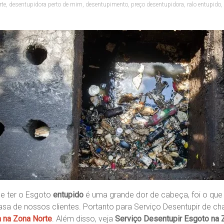
rte
,
desentupidora perto de mim
,
desentupimento
,
preço desentupidora
,
ralo entupido
,
 ter o Esgoto
entupido
é uma grande dor de cabeça, foi o qu
sa de nossos clientes. Portanto para Serviço Desentupir de c
 na Zona Norte
. Além disso, veja
Serviço Desentupir Esgoto na 