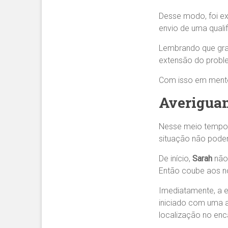
Desse modo, foi ex
envio de uma qualif
Lembrando que graç
extensão do probl
Com isso em mente,
Averiguan
Nesse meio tempo
situação não poderi
De início,
Sarah
não 
Então coube aos no
Imediatamente, a e
iniciado com uma a
localização no en