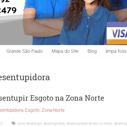
Grande São Paulo
Mapa do Site
Blog
limpa foss
esentupidora
sentupir Esgoto na Zona Norte
sentupidora
,
Esgoto
,
Zona Norte
22
como desentupir
,
desentupidora
,
desentupidora de ralo 24 horas
,
desentu