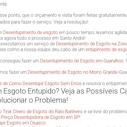
nte.
esse ponto, que o orçamento e visita foram feitas gratuitamente
dos para fazer o serviço. Veja a resolução!
um
Desentupimento de esgoto
em pouco tempo; levamos agilidad
ira agora todo o processo em Santo André!
 executamos um serviço de
Desentupimento de Esgoto na Zon
lhes como a nossa equipe deu cabo de um
entupimento de esg
 conseguiu fazer um
Desentupimento de Esgoto em Guarulhos
.
mos fazer um
Desentupimento de Esgoto no Morro Grande
-Gua
as de Como Desentupir Esgoto Sem Erros
e resolva o entupimen
 Esgoto Entupido? Veja as Possíveis C
ucionar o Problema!
Tirar Cheiro de Esgoto do Ralo Banheiro
e se livre do problem
o
Preço Desentupidora de Esgoto em SP!
upir Esgoto em Osasco