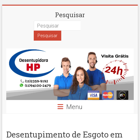
Skip
Desentupidora
Pesquisar
to
content
em
São
Paulo
Hidro
Prime
Menu
Desentupimento de Esgoto em