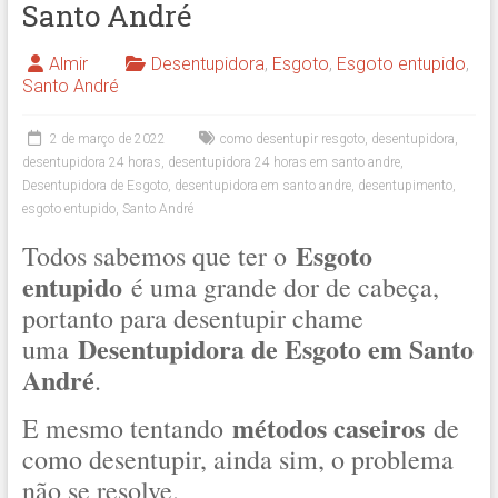
Santo André
Almir
Desentupidora
,
Esgoto
,
Esgoto entupido
,
Santo André
2 de março de 2022
como desentupir resgoto
,
desentupidora
,
desentupidora 24 horas
,
desentupidora 24 horas em santo andre
,
Desentupidora de Esgoto
,
desentupidora em santo andre
,
desentupimento
,
esgoto entupido
,
Santo André
Esgoto
Todos sabemos que ter o
entupido
é uma grande dor de cabeça,
portanto para desentupir chame
Desentupidora de Esgoto em Santo
uma
André
.
métodos caseiros
E mesmo tentando
de
como desentupir, ainda sim, o problema
não se resolve.