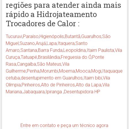
regiões para atender ainda mais
rápido a Hidrojateamento
Trocadores de Calor :
Tucuruvi
,
Paraíso
,
Higienópolis
,
Butantã
,
Guarulhos
,
São
Miguel
,
Suzano
,
Arujá
,
Lapa
,
Itaquera
,
Santo
Amaro
,
Santana
,
Barra Funda
,
Leopoldina
,
Itaim Paulista
,
Vila
Curuça
,
Tatuapé
,
Brasilândia
,
Freguesia do Ó
,
Ponte
Rasa
,
Cangaíba
,
São Mateus
,
Vila
Guilherme
,
Penha
,
Morumbi
,
Moema
,
Mooca
,
Mogi
,
Itaquaque
cetuba
,
desentupimento em Guarulhos
,
Itaim bibi
,
Vila
Olímpia
,
Pinheiros
,
Alto de Pinheiros
,
Alto d
a Lapa
,
Vila
Mariana
,
Jabaquara
,
Ipiranga
,
Desentupidora HP
Entre em contato e peça um técnico agora