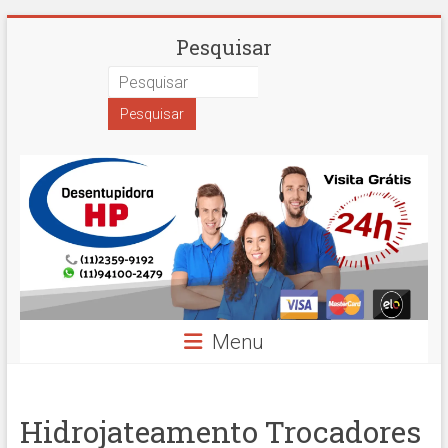
Skip
Desentupidora
Pesquisar
to
content
em
São
Paulo
Hidro
Prime
Menu
Hidrojateamento Trocadores