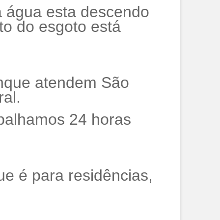
 a água esta descendo
to do esgoto está
anque atendem São
al.
abalhamos 24 horas
e é para residências,