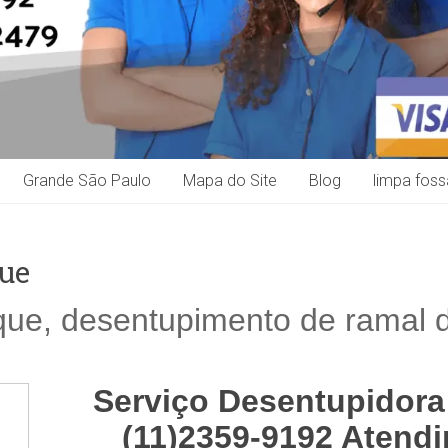
Grande São Paulo
Mapa do Site
Blog
limpa foss
ue
ue, desentupimento de ramal 
Serviço Desentupidora
(11)2359-9192 Atend