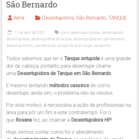
São Bernardo
Almir
Desentupidora
,
São Bernardo
,
TANQUE
17 de abril de 2022
como desentupir tanque
,
desentupidor
,
desentupidora
,
desentupidora de tanque
,
desentupidora em sao bernardo
,
desentupimento
,
sao bernardo
,
tanque de lavar roupa
,
tanquinho
Todos sabemos que ter o
Tanque entupida
é uma grande
dor de cabeça, portanto para desentupir chame
uma
Desentupidora de Tanque em São Bernardo
.
E mesmo tentando
métodos caseiros
de como
desentupir, ainda sim, o problema não se resolve.
Por este motivo, é necessária a ação de profissionais na
área para pôr um fim a este contratempo. Foi o
que
Rosana
fez, ao chamar a
Desentupidora HP
!
Hoje, iremos contar como foi o atendimento