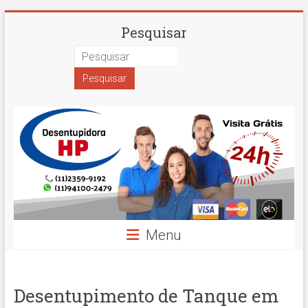
Skip
Desentupidora
Pesquisar
to
content
em
São
Paulo
Hidro
Prime
Menu
Desentupimento de Tanque em