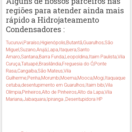
Alguns de nossos parceiros nas
regiões para atender ainda mais
rápido a Hidrojateamento
Condensadores :
Tucuruvi
,
Paraíso
,
Higienópolis
,
Butantã
,
Guarulhos
,
São
Miguel
,
Suzano
,
Arujá
,
Lapa
,
Itaquera
,
Santo
Amaro
,
Santana
,
Barra Funda
,
Leopoldina
,
Itaim Paulista
,
Vila
Curuça
,
Tatuapé
,
Brasilândia
,
Freguesia do Ó
,
Ponte
Rasa
,
Cangaíba
,
São Mateus
,
Vila
Guilherme
,
Penha
,
Morumbi
,
Moema
,
Mooca
,
Mogi
,
Itaquaque
cetuba
,
desentupimento em Guarulhos
,
Itaim bibi
,
Vila
Olímpia
,
Pinheiros
,
Alto de Pinheiros
,
Alto d
a Lapa
,
Vila
Mariana
,
Jabaquara
,
Ipiranga
,
Desentupidora HP