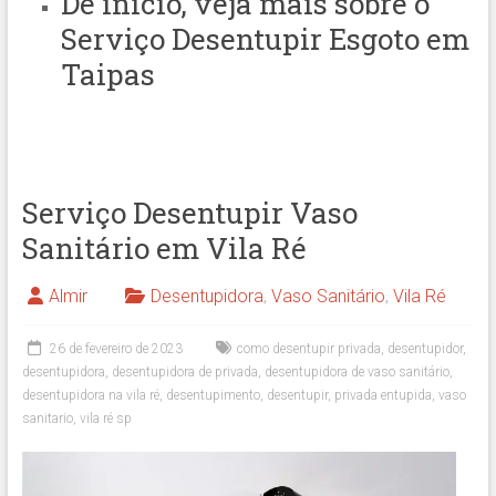
De início, veja mais sobre o
Serviço Desentupir Esgoto em
Taipas
Serviço Desentupir Vaso
Sanitário em Vila Ré
Almir
Desentupidora
,
Vaso Sanitário
,
Vila Ré
26 de fevereiro de 2023
como desentupir privada
,
desentupidor
,
desentupidora
,
desentupidora de privada
,
desentupidora de vaso sanitário
,
desentupidora na vila ré
,
desentupimento
,
desentupir
,
privada entupida
,
vaso
sanitario
,
vila ré sp