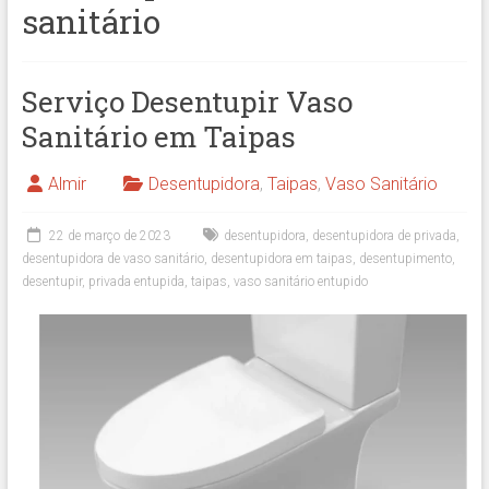
sanitário
Serviço Desentupir Vaso
Sanitário em Taipas
Almir
Desentupidora
,
Taipas
,
Vaso Sanitário
22 de março de 2023
desentupidora
,
desentupidora de privada
,
desentupidora de vaso sanitário
,
desentupidora em taipas
,
desentupimento
,
desentupir
,
privada entupida
,
taipas
,
vaso sanitário entupido