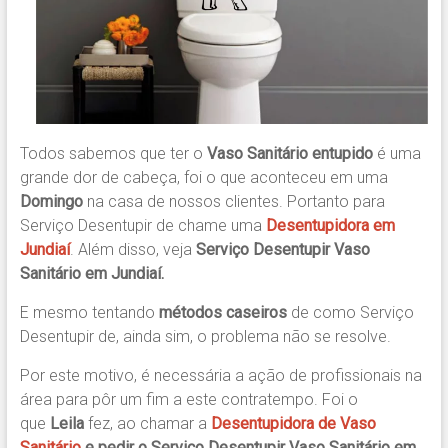
Todos sabemos que ter o
Vaso Sanitário entupido
é uma
grande dor de cabeça, foi o que aconteceu em uma
Domingo
na casa de nossos clientes. Portanto para
Serviço Desentupir de chame uma
Desentupidora em
Jundiaí
. Além disso, veja
Serviço Desentupir Vaso
Sanitário em Jundiaí.
E mesmo tentando
métodos caseiros
de como Serviço
Desentupir de, ainda sim, o problema não se resolve.
Por este motivo, é necessária a ação de profissionais na
área para pôr um fim a este contratempo. Foi o
que
Leila
fez, ao chamar a
Desentupidora de Vaso
Sanitário
e pedir o
Serviço Desentupir Vaso Sanitário em