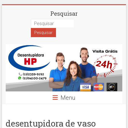
Skip
Desentupidora
Pesquisar
to
content
em
São
Paulo
Hidro
Prime
Menu
desentupidora de vaso