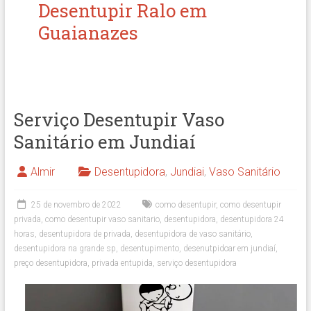
Desentupir Ralo em
Guaianazes
Serviço Desentupir Vaso
Sanitário em Jundiaí
Almir
Desentupidora
,
Jundiai
,
Vaso Sanitário
25 de novembro de 2022
como desentupir
,
como desentupir
privada
,
como desentupir vaso sanitario
,
desentupidora
,
desentupidora 24
horas
,
desentupidora de privada
,
desentupidora de vaso sanitário
,
desentupidora na grande sp
,
desentupimento
,
desenutpidoar em jundiaí
,
preço desentupidora
,
privada entupida
,
serviço desentupidora