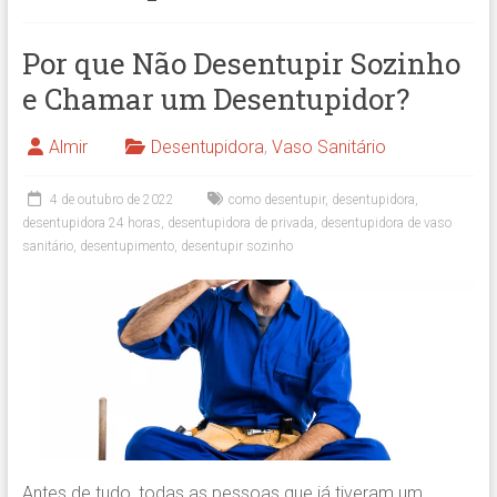
Por que Não Desentupir Sozinho
e Chamar um Desentupidor?
Almir
Desentupidora
,
Vaso Sanitário
4 de outubro de 2022
como desentupir
,
desentupidora
,
desentupidora 24 horas
,
desentupidora de privada
,
desentupidora de vaso
sanitário
,
desentupimento
,
desentupir sozinho
Antes de tudo, todas as pessoas que já tiveram um