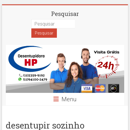
Skip
Desentupidora
Pesquisar
to
content
em
São
Paulo
Hidro
Prime
Menu
desentupir sozinho