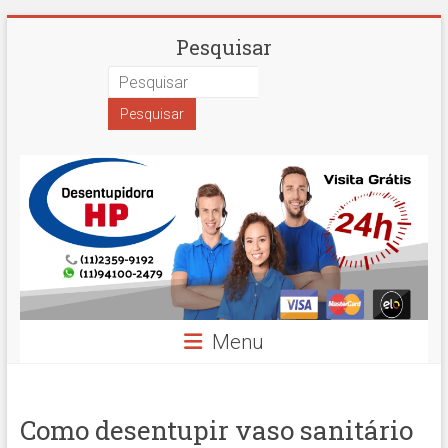
Skip
Desentupidora
Pesquisar
to
content
em
São
Paulo
Hidro
Prime
Menu
Como desentupir vaso sanitário