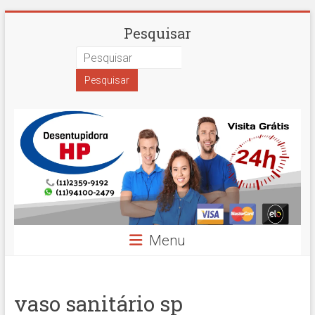
Skip
Desentupidora
Pesquisar
to
content
em
São
Paulo
Hidro
Prime
Menu
vaso sanitário sp