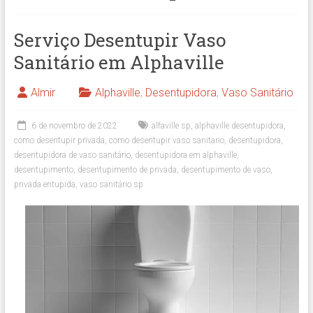
Serviço Desentupir Vaso
Sanitário em Alphaville
Almir
Alphaville
,
Desentupidora
,
Vaso Sanitário
6 de novembro de 2022
alfaville sp
,
alphaville desentupidora
,
como desentupir privada
,
como desentupir vaso sanitario
,
desentupidora
,
desentupidora de vaso sanitário
,
desentupidora em alphaville
,
desentupimento
,
desentupimento de privada
,
desentupimento de vaso
,
privada entupida
,
vaso sanitário sp