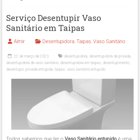
Serviço Desentupir Vaso
Sanitário em Taipas
Almir
Desentupidora
,
Taipas
,
Vaso Sanitário
22 de março de 2023
desentupidora
,
desentupidora de privada
,
desentupidora de vaso sanitário
,
desentupidora em taipas
,
desentupimento
,
desentupir
,
privada entupida
,
taipas
,
vaso sanitário entupido
Todos sabemos que ter o
Vaso Sanitário entupido
é uma