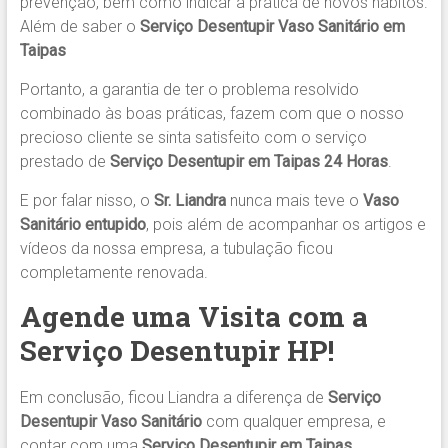
prevenção, bem como indicar a prática de novos hábitos.
Além de saber o
Serviço Desentupir Vaso Sanitário em
Taipas
Portanto, a garantia de ter o problema resolvido
combinado às boas práticas, fazem com que o nosso
precioso cliente se sinta satisfeito com o serviço
prestado de
Serviço Desentupir em Taipas 24 Horas
.
E por falar nisso, o
Sr. Liandra
nunca mais teve o
Vaso
Sanitário entupido
, pois além de acompanhar os artigos e
vídeos da nossa empresa, a tubulação ficou
completamente renovada.
Agende uma Visita com a
Serviço Desentupir HP!
Em conclusão, ficou Liandra a diferença de
Serviço
Desentupir Vaso Sanitário
com qualquer empresa, e
contar com uma
Serviço Desentupir
em Taipas
.