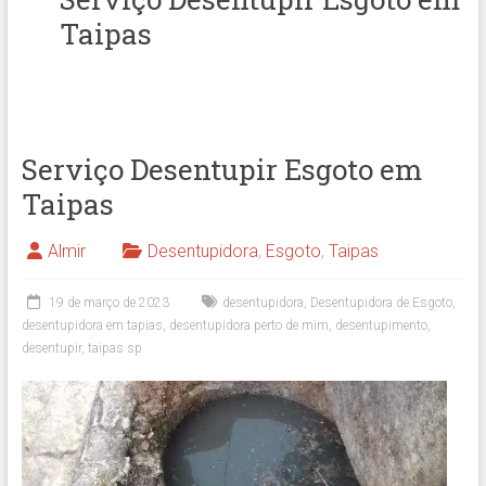
Taipas
Serviço Desentupir Esgoto em
Taipas
Almir
Desentupidora
,
Esgoto
,
Taipas
19 de março de 2023
desentupidora
,
Desentupidora de Esgoto
,
desentupidora em tapias
,
desentupidora perto de mim
,
desentupimento
,
desentupir
,
taipas sp