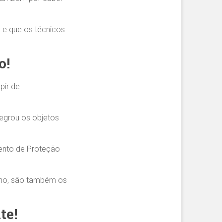
, e que os técnicos
o!
pir de
tegrou os objetos
mento de Proteção
lho, são também os
te!