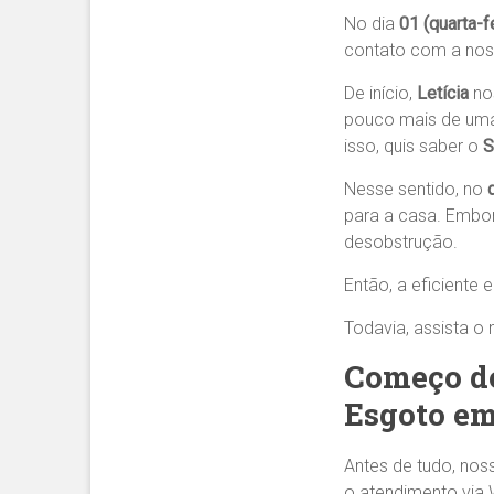
No dia
01 (quarta-f
contato com a nos
De início,
Letícia
no
pouco mais de uma
isso, quis saber o
S
Nesse sentido, no
para a casa. Embor
desobstrução.
Então, a eficiente 
Todavia, assista o
Começo do
Esgoto em
Antes de tudo, nos
o atendimento via 