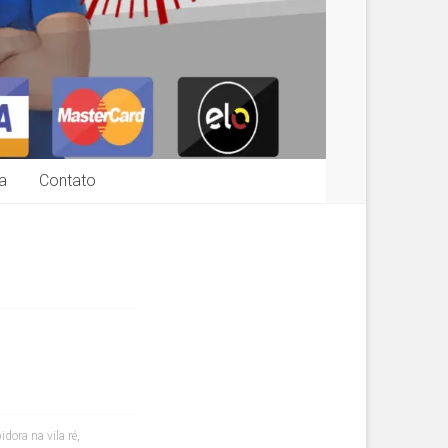
a
Contato
dora na vila ré
,