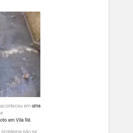
e aconteceu em
uma
me
oto em Vila Ré.
o problema não se