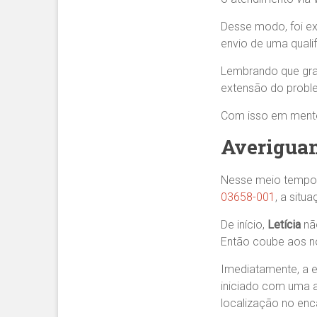
Desse modo, foi ex
envio de uma qualif
Lembrando que graç
extensão do prob
Com isso em mente,
Averiguan
Nesse meio tempo
03658-001
, a situ
De início,
Letícia
não
Então coube aos no
Imediatamente, a e
iniciado com uma a
localização no en