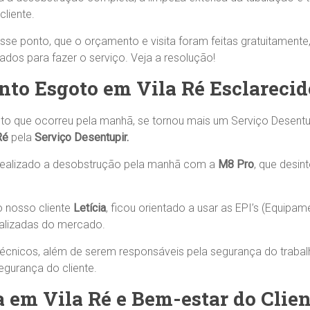
liente.
esse ponto, que o orçamento e visita foram feitas gratuitamente
dos para fazer o serviço. Veja a resolução!
to Esgoto em Vila Ré Esclarecid
to que ocorreu pela manhã, se tornou mais um Serviço Desentu
Ré
pela
Serviço Desentupir.
 realizado a desobstrução pela manhã com a
M8 Pro
, que desin
o nosso cliente
Letícia
, ficou orientado a usar as EPI’s (Equipa
tualizadas do mercado.
técnicos, além de serem responsáveis pela segurança do traba
gurança do cliente.
 em Vila Ré e Bem-estar do Clien