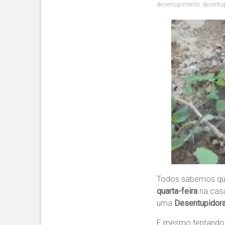
desentupimento
,
desentup
Todos sabemos qu
quarta-feira
na casa
uma
Desentupidora
E mesmo tentand