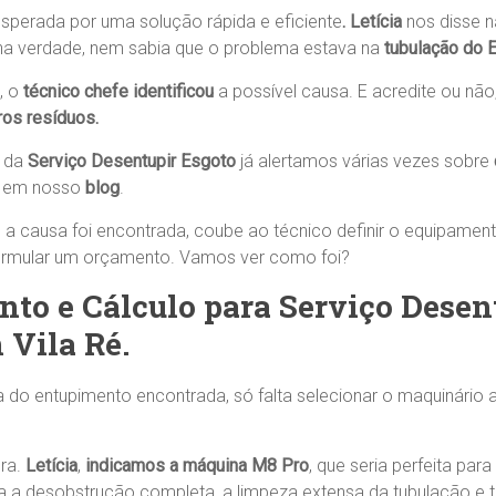
sperada por uma solução rápida e eficiente
. Letícia
nos disse n
na verdade, nem sabia que o problema estava na
tubulação do 
, o
técnico chefe identificou
a possível causa. E acredite ou não
tros resíduos.
s da
Serviço Desentupir Esgoto
já alertamos várias vezes sobre
, em nosso
blog
.
 a causa foi encontrada, coube ao técnico definir o equipamen
formular um orçamento. Vamos ver como foi?
to e Cálculo para Serviço Desen
 Vila Ré.
 do entupimento encontrada, só falta selecionar o maquinário
Sra.
Letícia
,
indicamos
a máquina M8 Pro
, que seria perfeita par
ia a desobstrução completa, a limpeza extensa da tubulação e