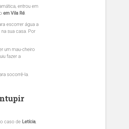
amática, entrou em
to
em Vila Ré
.
ra escorrer água a
 na sua casa. Por
er um mau-cheiro
iu fazer a
ra socorrê-la.
ntupir
 No caso de
Letícia
,
.