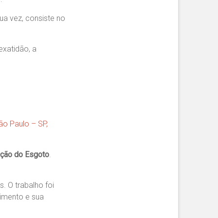
a vez, consiste no
exatidão, a
São Paulo – SP,
ação do Esgoto
.
. O trabalho foi
pimento e sua