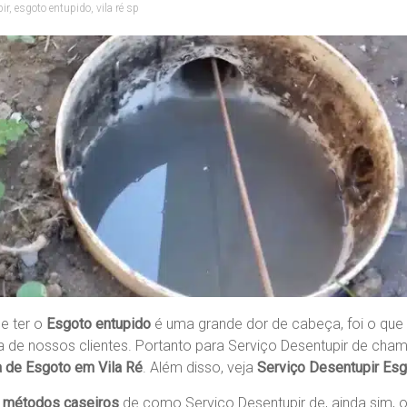
ir
,
esgoto entupido
,
vila ré sp
e ter o
Esgoto entupido
é uma grande dor de cabeça, foi o qu
 de nossos clientes. Portanto para Serviço Desentupir de cha
 de Esgoto em Vila Ré
. Além disso, veja
Serviço Desentupir Esg
o
métodos caseiros
de como Serviço Desentupir de, ainda sim, 