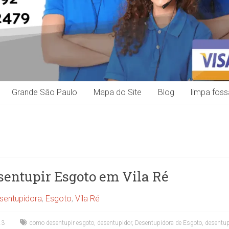
Grande São Paulo
Mapa do Site
Blog
limpa foss
sentupir Esgoto em Vila Ré
sentupidora
,
Esgoto
,
Vila Ré
23
como desentupir esgoto
,
desentupidor
,
Desentupidora de Esgoto
,
desentupi