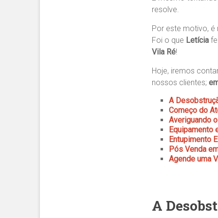
resolve.
Por este motivo, é
Foi o que
Letícia
f
Vila Ré
!
Hoje, iremos conta
nossos clientes;
em
A Desobstruç
Começo do Ate
Averiguando o
Equipamento e
Entupimento E
Pós Venda em 
Agende uma Vi
A Desobst