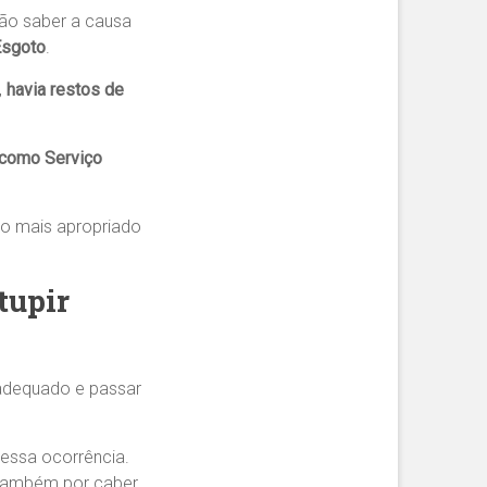
ão saber a causa
Esgoto
.
,
havia restos de
como Serviço
to mais apropriado
tupir
 adequado e passar
a essa ocorrência.
 também por caber