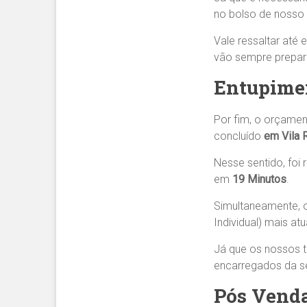
no bolso de nosso c
Vale ressaltar até 
vão sempre prepara
Entupimen
Por fim, o orçamen
concluído
em Vila 
Nesse sentido, foi
em
19 Minutos
.
Simultaneamente, 
Individual) mais a
Já que os nossos 
encarregados da se
Pós Venda