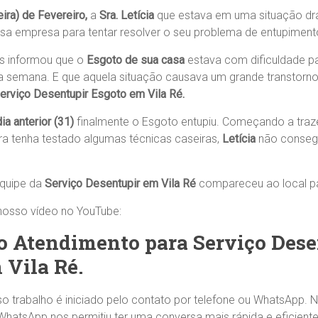
eira) de Fevereiro,
a
Sra. Letícia
que estava em uma situação dr
sa empresa para tentar resolver o seu problema de entupimen
s informou que o
Esgoto de sua casa
estava com dificuldade pa
 semana. E que aquela situação causava um grande transtorno
erviço Desentupir Esgoto em Vila Ré.
dia anterior (31)
finalmente o Esgoto entupiu. Começando a traz
a tenha testado algumas técnicas caseiras,
Letícia
não consegu
equipe da
Serviço Desentupir em Vila Ré
compareceu ao local pa
 nosso vídeo no YouTube:
 Atendimento para Serviço Dese
 Vila Ré.
so trabalho é iniciado pelo contato por telefone ou WhatsApp.
WhatsApp nos permitiu ter uma conversa mais rápida e eficiente