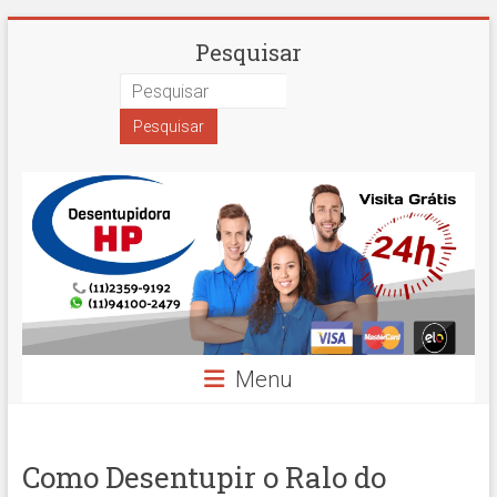
Skip
Desentupidora
Pesquisar
to
content
em
São
Paulo
Hidro
Prime
Menu
Como Desentupir o Ralo do