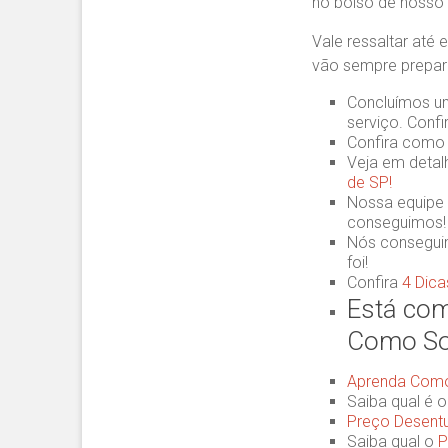
no bolso de nosso c
Vale ressaltar até 
vão sempre prepara
Concluímos 
serviço. Conf
Confira como
Veja em deta
de SP!
Nossa equipe
conseguimos!
Nós consegui
foi!
Confira
4 Dic
Está com
Como Sol
Aprenda Como 
Saiba qual é 
Preço Desent
Saiba qual o
P