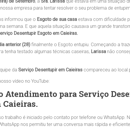
eira) de Setembro
, a
Sra. Larissa
que estava em uma situação dr
nossa empresa para tentar resolver o seu problema de entupi
s informou que o
Esgoto de sua casa
estava com dificuldade p
ma semana. E que aquela situação causava um grande transtorn
erviço Desentupir Esgoto em Caieiras.
dia anterior (28)
finalmente o Esgoto entupiu. Começando a traz
a tenha testado algumas técnicas caseiras,
Larissa
não conseg
equipe da
Serviço Desentupir em Caieiras
compareceu ao local p
 nosso vídeo no YouTube:
 Atendimento para Serviço Dese
 Caieiras.
so trabalho é iniciado pelo contato por telefone ou WhatsApp.
WhatsApp nos permitiu ter uma conversa mais rápida e eficiente