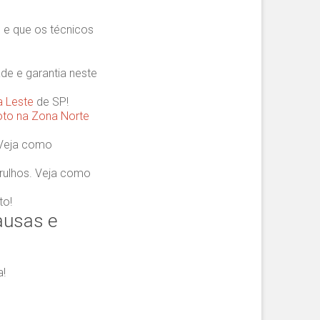
, e que os técnicos
e e garantia neste
a Leste
de SP!
oto na Zona Norte
 Veja como
rulhos. Veja como
to!
ausas e
a!