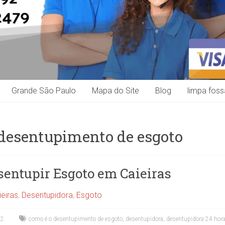
Grande São Paulo
Mapa do Site
Blog
limpa foss
 desentupimento de esgoto
sentupir Esgoto em Caieiras
ieiras
,
Desentupidora
,
Esgoto
22
como é o desentupimento de esgoto
,
desentupidora
,
desentupidora 24 hor