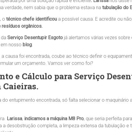
sperada por uma solução rápida e eficiente
. Larissa
nos disse 
na verdade, nem sabia que o problema estava na
tubulação do 
, o
técnico chefe identificou
a possível causa. E acredite ou não
e resíduos orgânicos.
s da
Serviço Desentupir Esgoto
já alertamos várias vezes sobre
, em nosso
blog
.
 a causa foi encontrada, coube ao técnico definir o equipamen
formular um orçamento. Vamos ver como foi?
to e Cálculo para Serviço Desen
 Caieiras.
 do entupimento encontrada, só falta selecionar o maquinário
Sra.
Larissa
,
indicamos
a máquina M8 Pro
, que seria perfeita pa
ia a desobstrução completa, a limpeza extensa da tubulação e