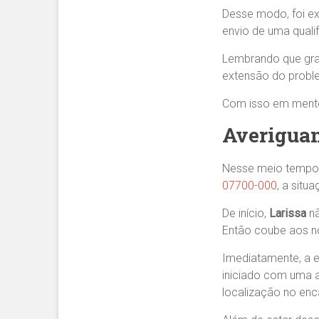
Desse modo, foi ex
envio de uma qualif
Lembrando que graç
extensão do prob
Com isso em mente,
Averiguan
Nesse meio tempo
07700-000
, a situ
De início,
Larissa
nã
Então coube aos no
Imediatamente, a e
iniciado com uma a
localização no en