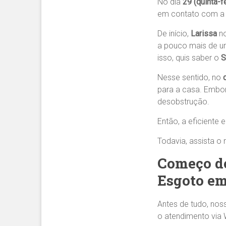
No dia
29 (quinta-f
em contato com a 
De início,
Larissa
no
a pouco mais de u
isso, quis saber o
S
Nesse sentido, no
para a casa. Embor
desobstrução.
Então, a eficiente 
Todavia, assista o
Começo do
Esgoto em
Antes de tudo, nos
o atendimento via 