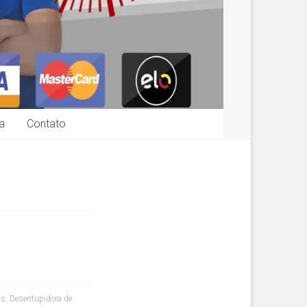
a
Contato
as
,
Desentupidora de