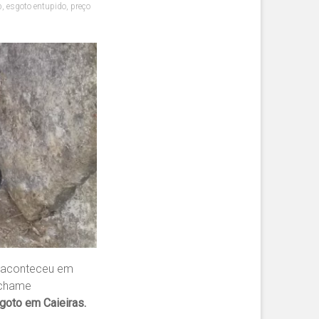
p
,
esgoto entupido
,
preço
e aconteceu em
 chame
goto em Caieiras.