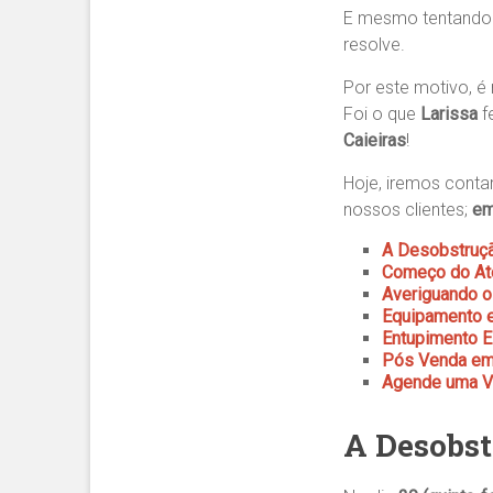
E mesmo tentand
resolve.
Por este motivo, é
Foi o que
Larissa
f
Caieiras
!
Hoje, iremos conta
nossos clientes;
em
A Desobstruç
Começo do Ate
Averiguando o
Equipamento e
Entupimento E
Pós Venda em 
Agende uma Vi
A Desobst