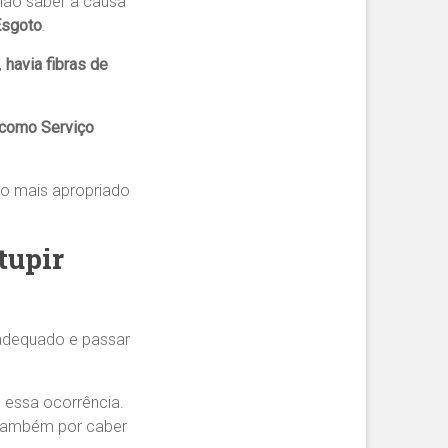
não saber a causa
Esgoto
.
,
havia fibras de
como Serviço
to mais apropriado
tupir
 adequado e passar
ra essa ocorrência.
 também por caber