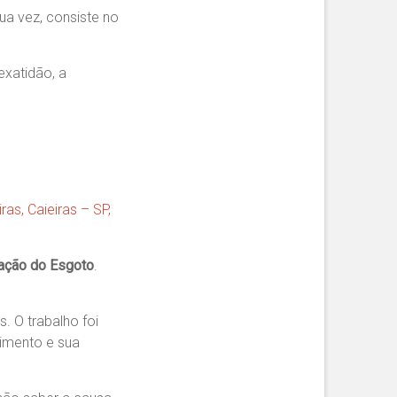
a vez, consiste no
exatidão, a
ras, Caieiras – SP,
lação do Esgoto
.
. O trabalho foi
pimento e sua