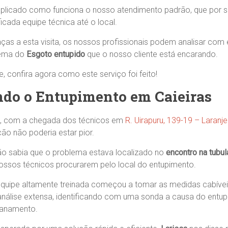
plicado como funciona o nosso atendimento padrão, que por su
icada equipe técnica até o local.
as a esta visita, os nossos profissionais podem analisar com 
lema do
Esgoto entupido
que o nosso cliente está encarando.
 confira agora como este serviço foi feito!
do o Entupimento em Caieiras
, com a chegada dos técnicos em
R. Uirapuru, 139-19 – Laranjei
ação não poderia estar pior.
o sabia que o problema estava localizado no
encontro na tubu
ssos técnicos procurarem pelo local do entupimento.
quipe altamente treinada começou a tomar as medidas cabíveis
nálise extensa, identificando com uma sonda a causa do entu
canamento.