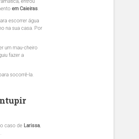
amática, entrou
mento
em Caieiras
.
ara escorrer água
o na sua casa. Por
er um mau-cheiro
uiu fazer a
ara socorrê-la.
ntupir
 No caso de
Larissa
,
.