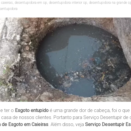
 caieiras
,
desentupidora em sp
,
desentupidora interior sp
,
desentupidora na grande s
sentupidora
e ter o
Esgoto entupido
é uma grande dor de cabeça, foi o qu
 casa de nossos clientes. Portanto para Serviço Desentupir de
 de Esgoto em Caieiras
. Além disso, veja
Serviço Desentupir Es