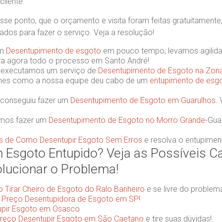
liente.
esse ponto, que o orçamento e visita foram feitas gratuitamente
dos para fazer o serviço. Veja a resolução!
um
Desentupimento de esgoto
em pouco tempo; levamos agilidad
ira agora todo o processo em Santo André!
 executamos um serviço de
Desentupimento de Esgoto na Zon
lhes como a nossa equipe deu cabo de um
entupimento de esg
 conseguiu fazer um
Desentupimento de Esgoto em Guarulhos
.
mos fazer um
Desentupimento de Esgoto no Morro Grande
-Gua
as de Como Desentupir Esgoto Sem Erros
e resolva o entupimen
 Esgoto Entupido? Veja as Possíveis C
ucionar o Problema!
Tirar Cheiro de Esgoto do Ralo Banheiro
e se livre do problem
o
Preço Desentupidora de Esgoto em SP!
upir Esgoto em Osasco
reço Desentupir Esgoto em São Caetano
e tire suas dúvidas!