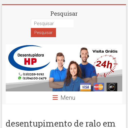
Skip
Desentupidora
Pesquisar
to
content
em
São
Paulo
Hidro
Prime
Menu
desentupimento de ralo em