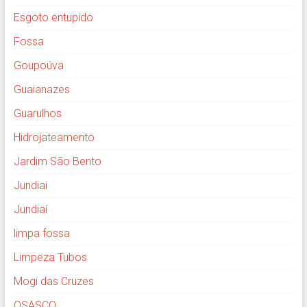
Esgoto entupido
Fossa
Goupoúva
Guaianazes
Guarulhos
Hidrojateamento
Jardim São Bento
Jundiai
Jundiaí
limpa fossa
Limpeza Tubos
Mogi das Cruzes
OSASCO