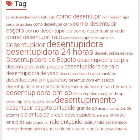
Tag
como desentupir
cano entupido
como desentupir
caixa de gordura
como desentupir
como desentupir cano
caixa de gordura
esgoto
como desentupir pia
como desentupir privada
como desentupir ralo
como desentupir vaso sanitario
desentupidora
desentupidor
desentupidora 24 horas
desentupidora de cano
Desentupidora de Esgoto
desentupidora de pia
desentupidora de ralo
desentupidora de privada
desentupidora de vaso
desentupidora de vaso sanitário
desentupidora em guarulhos
desentupidora em osasco
desentupidora em santo andre
desentupidora em sao bernardo
desentupidora em sp
desentupidora na grande sp
desentupimento
desentupidora na zona leste
desentupir
esgoto entupido
grande sp
guarulhos sp
pia de
pia entupida
preço desentupidora
privada
cozinha
privada
ralo entupido
entupida
ralo de quintal
Santo André
sao bernardo
vaso sanitario
vaso entupido
serviço desentupidora
zona leste sp