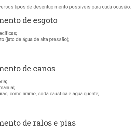
iversos tipos de desentupimento possíveis para cada ocasião:
mento de esgoto
ecíficas;
o (jato de água de alta pressão);
mento de canos
ria;
manual;
iras, como arame, soda cáustica e água quente;
ento de ralos e pias