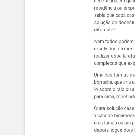
necessária em qua
residência ou empr
sabia que cada ca
solução de desent
diferente?
Nem todos podem 
resolvidos da mesm
realizar essa tare
complexas que exig
Uma das formas mai
borracha, que cria 
lo sobre o ralo ou 
para cima, repetin
Outra solução case
xícara de bicarbona
uma tampa ou um pan
depois, jogue dois 