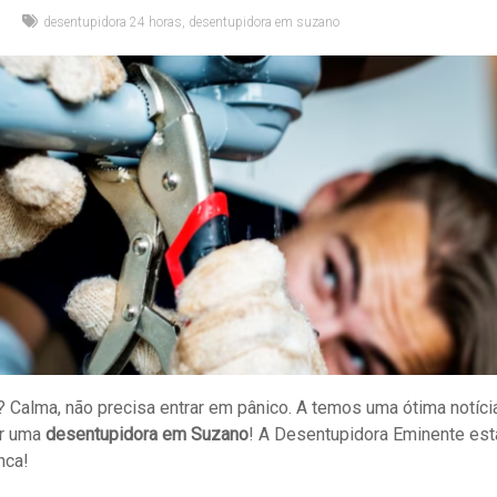
desentupidora 24 horas
,
desentupidora em suzano
? Calma, não precisa entrar em pânico. A temos uma ótima notíci
or uma
desentupidora em Suzano
! A Desentupidora Eminente está
nca!