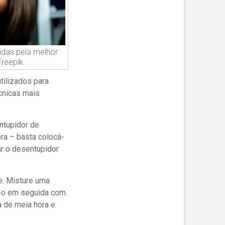
idas pela melhor
Freepik.
tilizados para
cnicas mais
ntupidor de
ora – basta colocá-
ar o desentupidor
e. Misture uma
do-o em seguida com
a de meia hora e