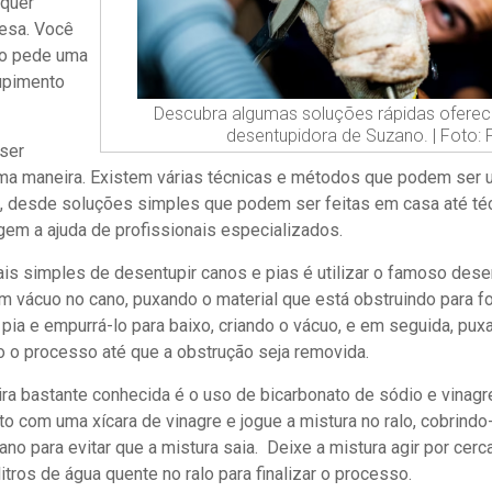
lquer
esa. Você
so pede uma
upimento
Descubra algumas soluções rápidas oferec
desentupidora de Suzano. | Foto: 
ser
a maneira. Existem várias técnicas e métodos que podem ser u
fa, desde soluções simples que podem ser feitas em casa até té
em a ajuda de profissionais especializados.
s simples de desentupir canos e pias é utilizar o famoso dese
um vácuo no cano, puxando o material que está obstruindo para f
a pia e empurrá-lo para baixo, criando o vácuo, e em seguida, pux
do o processo até que a obstrução seja removida.
ira bastante conhecida é o uso de bicarbonato de sódio e vinagr
to com uma xícara de vinagre e jogue a mistura no ralo, cobrin
o para evitar que a mistura saia. Deixe a mistura agir por cerc
litros de água quente no ralo para finalizar o processo.