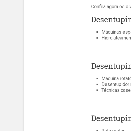
Confira agora os d
Desentupi
Máquinas esp
Hidrojateament
Desentupi
Máquina rotató
Desentupidor 
Técnicas case
Desentupim
Roto rooter;