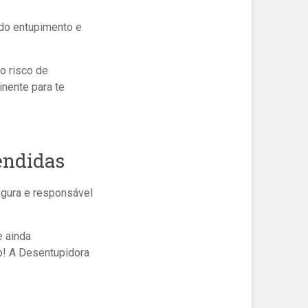
 do entupimento e
 o risco de
inente para te
endidas
egura e responsável
e ainda
o! A Desentupidora