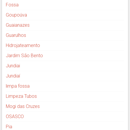
Fossa
Goupoúva
Guaianazes
Guarulhos
Hidrojateamento
Jardim São Bento
Jundiai
Jundiaí
limpa fossa
Limpeza Tubos
Mogi das Cruzes
OSASCO
Pia