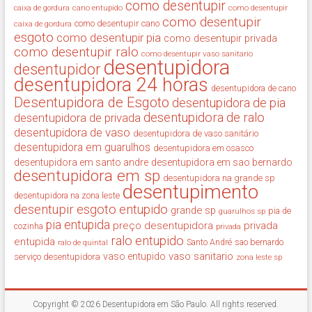
como desentupir
cano entupido
como desentupir
caixa de gordura
como desentupir
como desentupir cano
caixa de gordura
esgoto
como desentupir pia
como desentupir privada
como desentupir ralo
como desentupir vaso sanitario
desentupidora
desentupidor
desentupidora 24 horas
desentupidora de cano
Desentupidora de Esgoto
desentupidora de pia
desentupidora de ralo
desentupidora de privada
desentupidora de vaso
desentupidora de vaso sanitário
desentupidora em guarulhos
desentupidora em osasco
desentupidora em santo andre
desentupidora em sao bernardo
desentupidora em sp
desentupidora na grande sp
desentupimento
desentupidora na zona leste
desentupir
esgoto entupido
grande sp
guarulhos sp
pia de
pia entupida
preço desentupidora
privada
cozinha
privada
ralo entupido
entupida
ralo de quintal
Santo André
sao bernardo
vaso sanitario
vaso entupido
serviço desentupidora
zona leste sp
Copyright © 2026
Desentupidora em São Paulo
. All rights reserved.