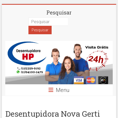
Skip
Desentupidora
Pesquisar
to
content
em
São
Paulo
Hidro
Prime
Menu
Desentupidora Nova Gerti