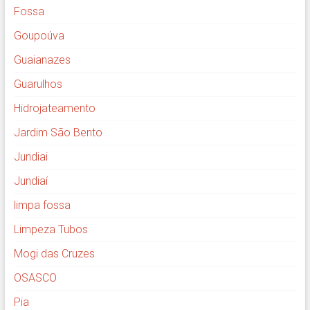
Fossa
Goupoúva
Guaianazes
Guarulhos
Hidrojateamento
Jardim São Bento
Jundiai
Jundiaí
limpa fossa
Limpeza Tubos
Mogi das Cruzes
OSASCO
Pia