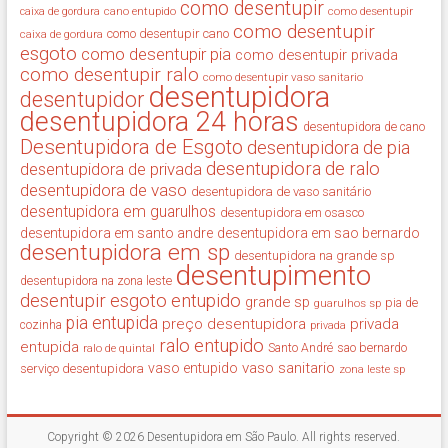
como desentupir
cano entupido
como desentupir
caixa de gordura
como desentupir
como desentupir cano
caixa de gordura
esgoto
como desentupir pia
como desentupir privada
como desentupir ralo
como desentupir vaso sanitario
desentupidora
desentupidor
desentupidora 24 horas
desentupidora de cano
Desentupidora de Esgoto
desentupidora de pia
desentupidora de ralo
desentupidora de privada
desentupidora de vaso
desentupidora de vaso sanitário
desentupidora em guarulhos
desentupidora em osasco
desentupidora em santo andre
desentupidora em sao bernardo
desentupidora em sp
desentupidora na grande sp
desentupimento
desentupidora na zona leste
desentupir
esgoto entupido
grande sp
guarulhos sp
pia de
pia entupida
preço desentupidora
privada
cozinha
privada
ralo entupido
entupida
ralo de quintal
Santo André
sao bernardo
vaso sanitario
vaso entupido
serviço desentupidora
zona leste sp
Copyright © 2026
Desentupidora em São Paulo
. All rights reserved.