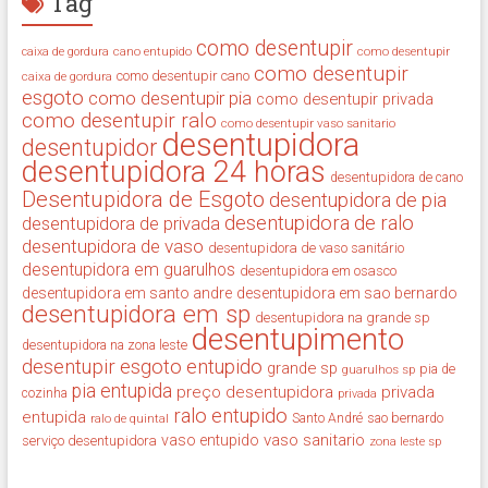
Tag
como desentupir
cano entupido
como desentupir
caixa de gordura
como desentupir
como desentupir cano
caixa de gordura
esgoto
como desentupir pia
como desentupir privada
como desentupir ralo
como desentupir vaso sanitario
desentupidora
desentupidor
desentupidora 24 horas
desentupidora de cano
Desentupidora de Esgoto
desentupidora de pia
desentupidora de ralo
desentupidora de privada
desentupidora de vaso
desentupidora de vaso sanitário
desentupidora em guarulhos
desentupidora em osasco
desentupidora em santo andre
desentupidora em sao bernardo
desentupidora em sp
desentupidora na grande sp
desentupimento
desentupidora na zona leste
desentupir
esgoto entupido
grande sp
guarulhos sp
pia de
pia entupida
preço desentupidora
privada
cozinha
privada
ralo entupido
entupida
ralo de quintal
Santo André
sao bernardo
vaso sanitario
vaso entupido
serviço desentupidora
zona leste sp