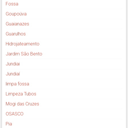
Fossa
Goupoúva
Guaianazes
Guarulhos
Hidrojateamento
Jardim São Bento
Jundiai
Jundiaí
limpa fossa
Limpeza Tubos
Mogi das Cruzes
OSASCO
Pia