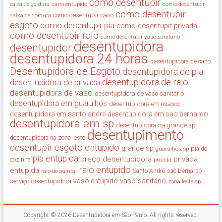
como desentupir
cano entupido
como desentupir
caixa de gordura
como desentupir
como desentupir cano
caixa de gordura
esgoto
como desentupir pia
como desentupir privada
como desentupir ralo
como desentupir vaso sanitario
desentupidora
desentupidor
desentupidora 24 horas
desentupidora de cano
Desentupidora de Esgoto
desentupidora de pia
desentupidora de ralo
desentupidora de privada
desentupidora de vaso
desentupidora de vaso sanitário
desentupidora em guarulhos
desentupidora em osasco
desentupidora em santo andre
desentupidora em sao bernardo
desentupidora em sp
desentupidora na grande sp
desentupimento
desentupidora na zona leste
desentupir
esgoto entupido
grande sp
guarulhos sp
pia de
pia entupida
preço desentupidora
privada
cozinha
privada
ralo entupido
entupida
ralo de quintal
Santo André
sao bernardo
vaso sanitario
vaso entupido
serviço desentupidora
zona leste sp
Copyright © 2026
Desentupidora em São Paulo
. All rights reserved.