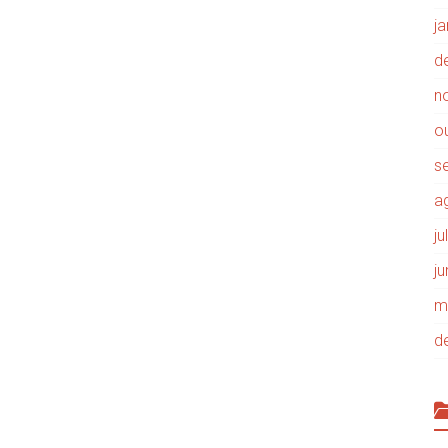
j
d
n
o
s
a
j
j
m
d