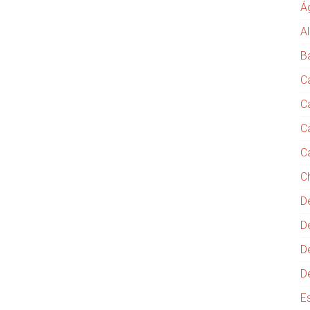
Á
Al
B
C
C
C
C
C
D
D
D
D
E