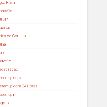
gua Rasa
phaville
arueri
aieiras
aixa de Gordura
alha
ano
huveiro
edetização
esentupidora
esentupidora 24 Horas
esentupir
sgoto