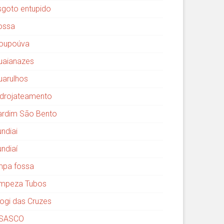
sgoto entupido
ossa
oupoúva
uaianazes
uarulhos
idrojateamento
ardim São Bento
undiai
undiaí
impa fossa
impeza Tubos
ogi das Cruzes
SASCO