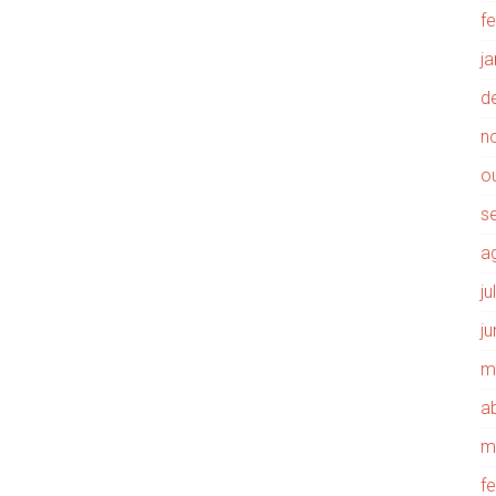
f
j
d
n
o
s
a
j
j
m
ab
m
f