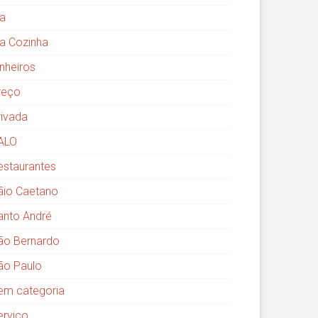
ia
ia Cozinha
inheiros
reço
rivada
ALO
estaurantes
ãio Caetano
anto André
ão Bernardo
ão Paulo
em categoria
erviço