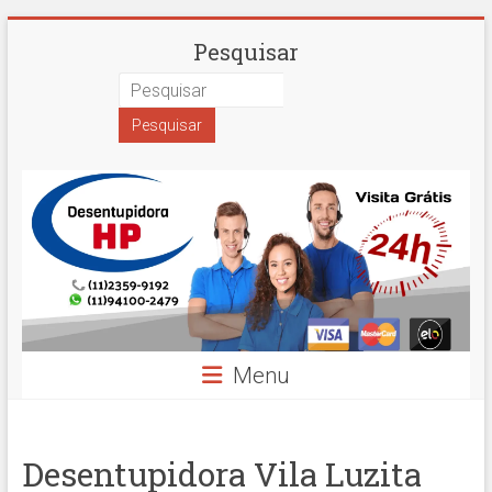
Skip
Desentupidora
Pesquisar
to
content
em
São
Paulo
Hidro
Prime
Menu
Desentupidora Vila Luzita