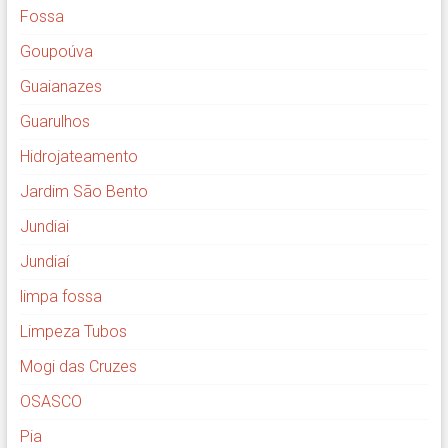
Fossa
Goupoúva
Guaianazes
Guarulhos
Hidrojateamento
Jardim São Bento
Jundiai
Jundiaí
limpa fossa
Limpeza Tubos
Mogi das Cruzes
OSASCO
Pia