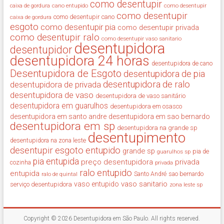
como desentupir
cano entupido
como desentupir
caixa de gordura
como desentupir
como desentupir cano
caixa de gordura
esgoto
como desentupir pia
como desentupir privada
como desentupir ralo
como desentupir vaso sanitario
desentupidora
desentupidor
desentupidora 24 horas
desentupidora de cano
Desentupidora de Esgoto
desentupidora de pia
desentupidora de ralo
desentupidora de privada
desentupidora de vaso
desentupidora de vaso sanitário
desentupidora em guarulhos
desentupidora em osasco
desentupidora em santo andre
desentupidora em sao bernardo
desentupidora em sp
desentupidora na grande sp
desentupimento
desentupidora na zona leste
desentupir
esgoto entupido
grande sp
guarulhos sp
pia de
pia entupida
preço desentupidora
privada
cozinha
privada
ralo entupido
entupida
ralo de quintal
Santo André
sao bernardo
vaso sanitario
vaso entupido
serviço desentupidora
zona leste sp
Copyright © 2026
Desentupidora em São Paulo
. All rights reserved.