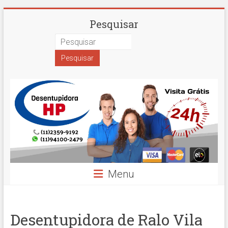
Skip
Desentupidora
Pesquisar
to
content
em
São
Paulo
Hidro
Prime
Menu
Desentupidora de Ralo Vila