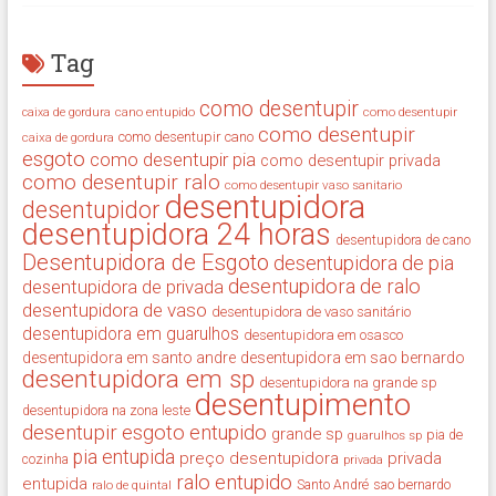
Tag
como desentupir
cano entupido
como desentupir
caixa de gordura
como desentupir
como desentupir cano
caixa de gordura
esgoto
como desentupir pia
como desentupir privada
como desentupir ralo
como desentupir vaso sanitario
desentupidora
desentupidor
desentupidora 24 horas
desentupidora de cano
Desentupidora de Esgoto
desentupidora de pia
desentupidora de ralo
desentupidora de privada
desentupidora de vaso
desentupidora de vaso sanitário
desentupidora em guarulhos
desentupidora em osasco
desentupidora em santo andre
desentupidora em sao bernardo
desentupidora em sp
desentupidora na grande sp
desentupimento
desentupidora na zona leste
desentupir
esgoto entupido
grande sp
guarulhos sp
pia de
pia entupida
preço desentupidora
privada
cozinha
privada
ralo entupido
entupida
ralo de quintal
Santo André
sao bernardo