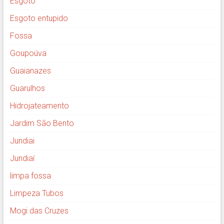
Esgoto
Esgoto entupido
Fossa
Goupoúva
Guaianazes
Guarulhos
Hidrojateamento
Jardim São Bento
Jundiai
Jundiaí
limpa fossa
Limpeza Tubos
Mogi das Cruzes