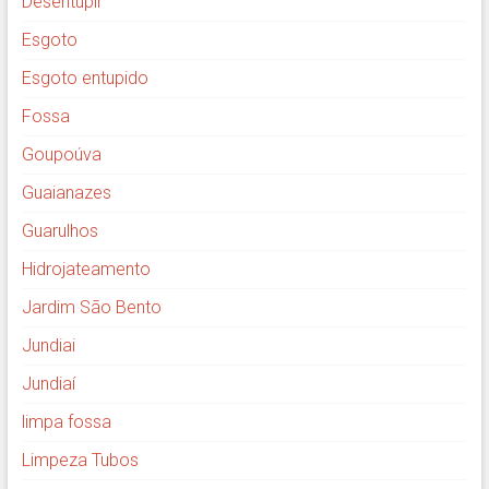
Desentupir
Esgoto
Esgoto entupido
Fossa
Goupoúva
Guaianazes
Guarulhos
Hidrojateamento
Jardim São Bento
Jundiai
Jundiaí
limpa fossa
Limpeza Tubos