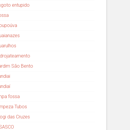
sgoto entupido
ossa
oupoúva
uaianazes
uarulhos
idrojateamento
ardim São Bento
undiai
undiaí
impa fossa
impeza Tubos
ogi das Cruzes
SASCO