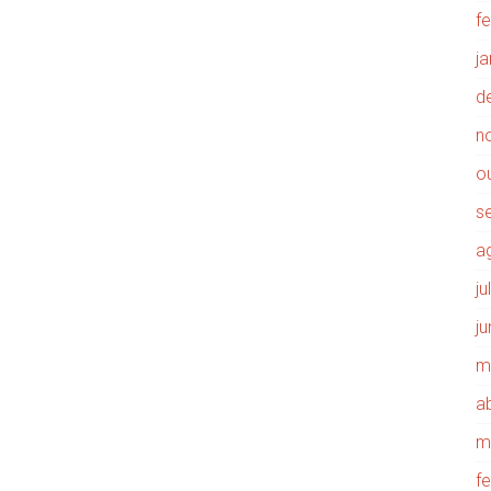
f
j
d
n
o
s
a
j
j
m
ab
m
f