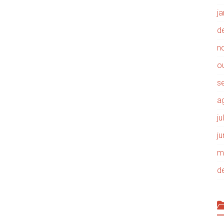
j
d
n
o
s
a
j
j
m
d