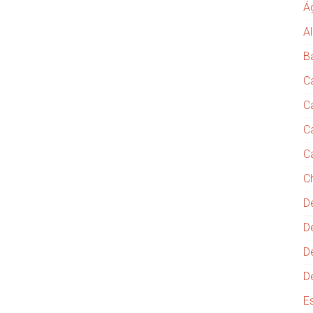
Á
Al
B
C
C
C
C
C
D
D
D
D
E