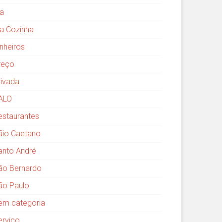
ia
ia Cozinha
inheiros
reço
rivada
ALO
estaurantes
ãio Caetano
anto André
ão Bernardo
ão Paulo
em categoria
erviço