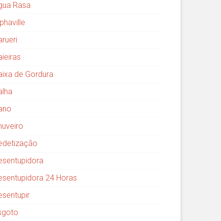
gua Rasa
phaville
arueri
aieiras
aixa de Gordura
alha
ano
huveiro
edetização
esentupidora
esentupidora 24 Horas
esentupir
sgoto