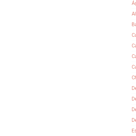
Á
Al
B
C
C
C
C
C
D
D
D
D
E