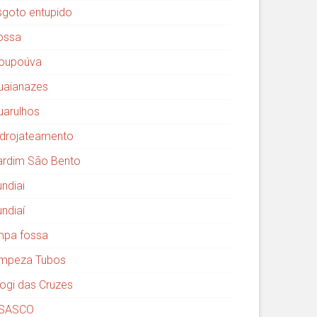
sgoto entupido
ossa
oupoúva
uaianazes
uarulhos
idrojateamento
ardim São Bento
undiai
undiaí
impa fossa
impeza Tubos
ogi das Cruzes
SASCO