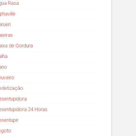
gua Rasa
phaville
arueri
aieiras
aixa de Gordura
alha
ano
huveiro
edetização
esentupidora
esentupidora 24 Horas
esentupir
sgoto