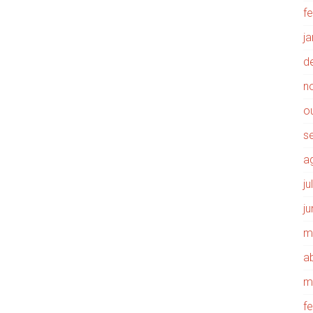
f
j
d
n
o
s
a
j
j
m
ab
m
f