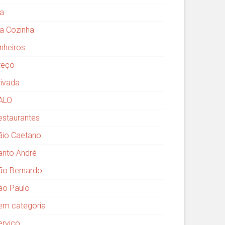
ia
ia Cozinha
inheiros
reço
rivada
ALO
estaurantes
ãio Caetano
anto André
ão Bernardo
ão Paulo
em categoria
erviço