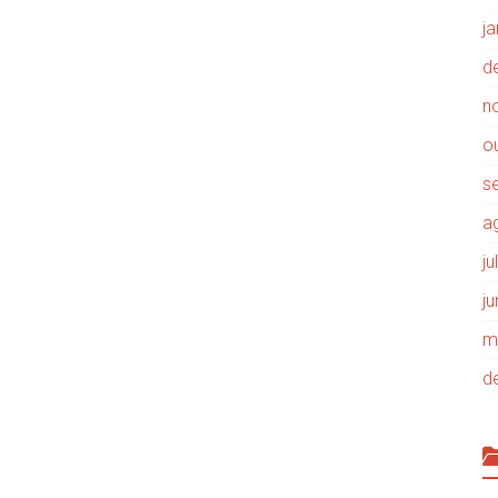
j
d
n
o
s
a
j
j
m
d