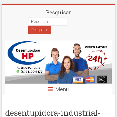
Skip
Desentupidora
Pesquisar
to
content
em
São
Paulo
Hidro
Prime
Menu
desentupidora-industrial-