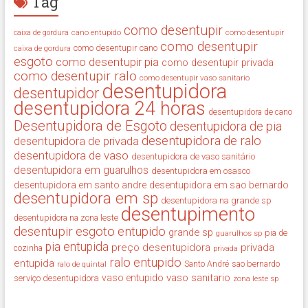
Tag
como desentupir
cano entupido
como desentupir
caixa de gordura
como desentupir
como desentupir cano
caixa de gordura
esgoto
como desentupir pia
como desentupir privada
como desentupir ralo
como desentupir vaso sanitario
desentupidora
desentupidor
desentupidora 24 horas
desentupidora de cano
Desentupidora de Esgoto
desentupidora de pia
desentupidora de ralo
desentupidora de privada
desentupidora de vaso
desentupidora de vaso sanitário
desentupidora em guarulhos
desentupidora em osasco
desentupidora em santo andre
desentupidora em sao bernardo
desentupidora em sp
desentupidora na grande sp
desentupimento
desentupidora na zona leste
desentupir
esgoto entupido
grande sp
guarulhos sp
pia de
pia entupida
preço desentupidora
privada
cozinha
privada
ralo entupido
entupida
ralo de quintal
Santo André
sao bernardo
vaso sanitario
vaso entupido
serviço desentupidora
zona leste sp