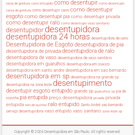
como desentupir
cano entupido
como desentupir
caixa de gordura
como desentupir
como desentupir cano
caixa de gordura
esgoto
como desentupir pia
como desentupir privada
como desentupir ralo
como desentupir vaso sanitario
desentupidora
desentupidor
desentupidora 24 horas
desentupidora de cano
Desentupidora de Esgoto
desentupidora de pia
desentupidora de ralo
desentupidora de privada
desentupidora de vaso
desentupidora de vaso sanitário
desentupidora em guarulhos
desentupidora em osasco
desentupidora em santo andre
desentupidora em sao bernardo
desentupidora em sp
desentupidora na grande sp
desentupimento
desentupidora na zona leste
desentupir
esgoto entupido
grande sp
guarulhos sp
pia de
pia entupida
preço desentupidora
privada
cozinha
privada
ralo entupido
entupida
ralo de quintal
Santo André
sao bernardo
vaso sanitario
vaso entupido
serviço desentupidora
zona leste sp
Copyright © 2026
Desentupidora em São Paulo
. All rights reserved.