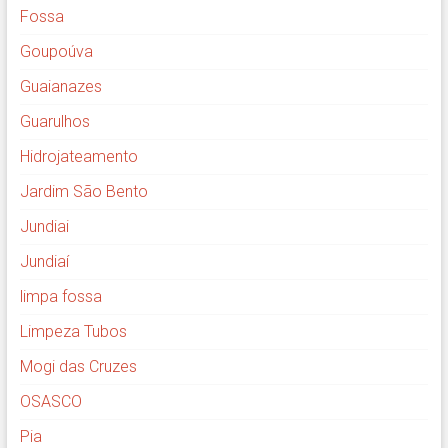
Fossa
Goupoúva
Guaianazes
Guarulhos
Hidrojateamento
Jardim São Bento
Jundiai
Jundiaí
limpa fossa
Limpeza Tubos
Mogi das Cruzes
OSASCO
Pia