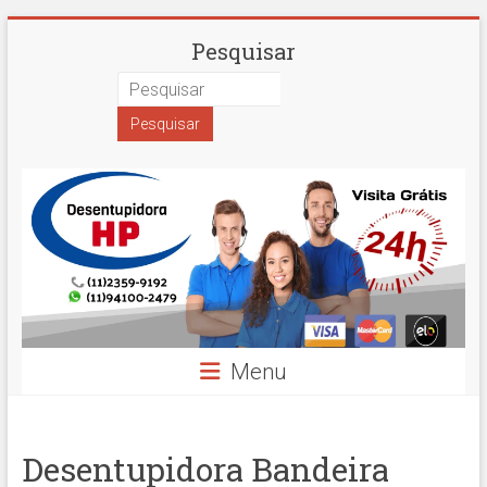
Skip
Desentupidora
Pesquisar
to
content
em
São
Paulo
Hidro
Prime
Menu
Desentupidora Bandeira