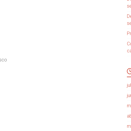
s
D
s
P
C
c
asco
j
j
m
ab
m