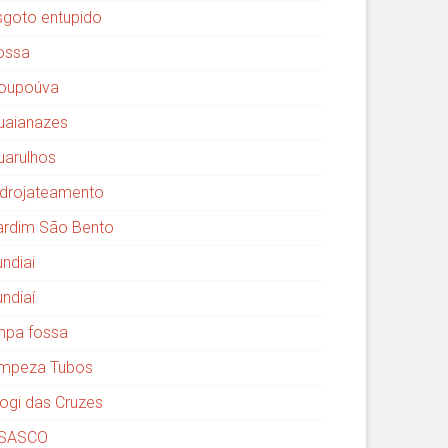
sgoto entupido
ossa
oupoúva
uaianazes
uarulhos
idrojateamento
ardim São Bento
undiai
undiaí
impa fossa
impeza Tubos
ogi das Cruzes
SASCO