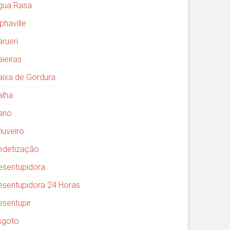
gua Rasa
phaville
arueri
aieiras
aixa de Gordura
alha
ano
huveiro
edetização
esentupidora
esentupidora 24 Horas
esentupir
sgoto