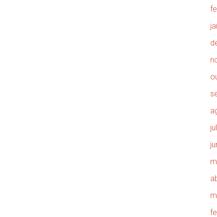
f
j
d
n
o
s
a
j
j
m
ab
m
f