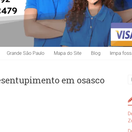
Grande São Paulo
Mapa do Site
Blog
limpa foss
esentupimento em osasco
D
Z
D