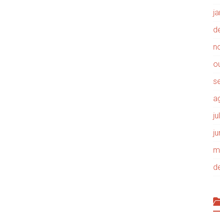
j
d
n
o
s
a
j
j
m
d