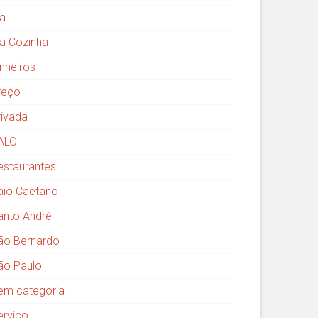
ia
ia Cozinha
inheiros
reço
rivada
ALO
estaurantes
ãio Caetano
anto André
ão Bernardo
ão Paulo
em categoria
erviço