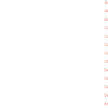
Á
Al
B
C
C
C
C
C
D
D
D
D
E