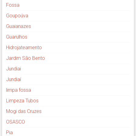
Fossa
Goupoúva
Guaianazes
Guarulhos
Hidrojateamento
Jardim São Bento
Jundiai
Jundiaí
limpa fossa
Limpeza Tubos
Mogi das Cruzes
OSASCO
Pia