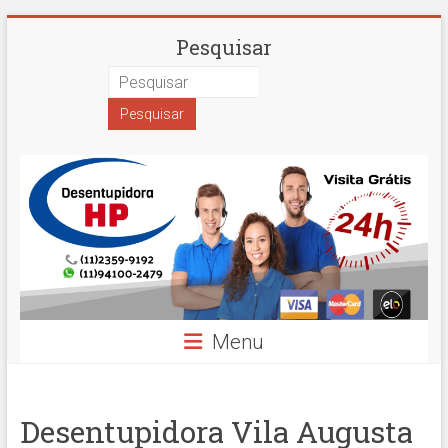
Skip
Desentupidora
Pesquisar
to
content
em
São
Paulo
Hidro
Prime
Menu
Desentupidora Vila Augusta