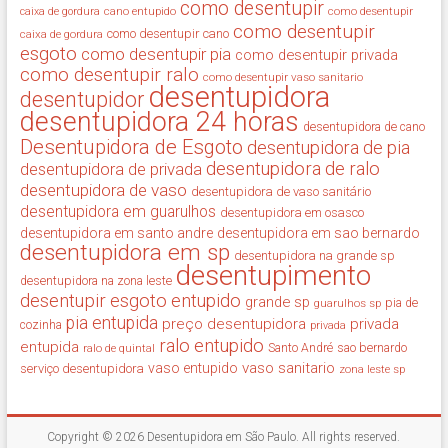
como desentupir
cano entupido
como desentupir
caixa de gordura
como desentupir
como desentupir cano
caixa de gordura
esgoto
como desentupir pia
como desentupir privada
como desentupir ralo
como desentupir vaso sanitario
desentupidora
desentupidor
desentupidora 24 horas
desentupidora de cano
Desentupidora de Esgoto
desentupidora de pia
desentupidora de ralo
desentupidora de privada
desentupidora de vaso
desentupidora de vaso sanitário
desentupidora em guarulhos
desentupidora em osasco
desentupidora em santo andre
desentupidora em sao bernardo
desentupidora em sp
desentupidora na grande sp
desentupimento
desentupidora na zona leste
desentupir
esgoto entupido
grande sp
guarulhos sp
pia de
pia entupida
preço desentupidora
privada
cozinha
privada
ralo entupido
entupida
ralo de quintal
Santo André
sao bernardo
vaso sanitario
vaso entupido
serviço desentupidora
zona leste sp
Copyright © 2026
Desentupidora em São Paulo
. All rights reserved.