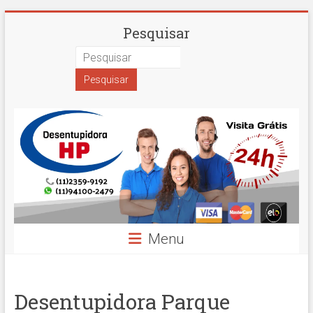
Skip
Desentupidora
Pesquisar
to
content
em
São
Paulo
Hidro
Prime
Menu
Desentupidora Parque