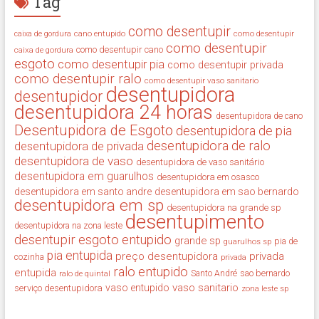
Tag
como desentupir
cano entupido
como desentupir
caixa de gordura
como desentupir
como desentupir cano
caixa de gordura
esgoto
como desentupir pia
como desentupir privada
como desentupir ralo
como desentupir vaso sanitario
desentupidora
desentupidor
desentupidora 24 horas
desentupidora de cano
Desentupidora de Esgoto
desentupidora de pia
desentupidora de ralo
desentupidora de privada
desentupidora de vaso
desentupidora de vaso sanitário
desentupidora em guarulhos
desentupidora em osasco
desentupidora em santo andre
desentupidora em sao bernardo
desentupidora em sp
desentupidora na grande sp
desentupimento
desentupidora na zona leste
desentupir
esgoto entupido
grande sp
guarulhos sp
pia de
pia entupida
preço desentupidora
privada
cozinha
privada
ralo entupido
entupida
ralo de quintal
Santo André
sao bernardo
vaso sanitario
vaso entupido
serviço desentupidora
zona leste sp