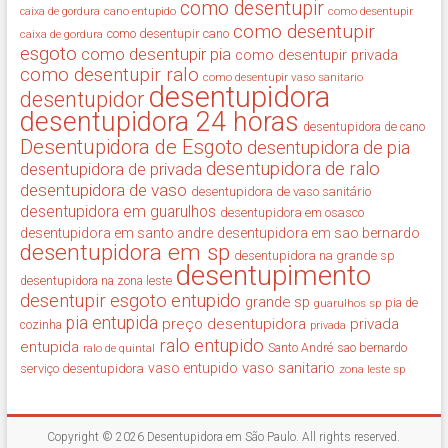
como desentupir
cano entupido
como desentupir
caixa de gordura
como desentupir
como desentupir cano
caixa de gordura
esgoto
como desentupir pia
como desentupir privada
como desentupir ralo
como desentupir vaso sanitario
desentupidora
desentupidor
desentupidora 24 horas
desentupidora de cano
Desentupidora de Esgoto
desentupidora de pia
desentupidora de ralo
desentupidora de privada
desentupidora de vaso
desentupidora de vaso sanitário
desentupidora em guarulhos
desentupidora em osasco
desentupidora em santo andre
desentupidora em sao bernardo
desentupidora em sp
desentupidora na grande sp
desentupimento
desentupidora na zona leste
desentupir
esgoto entupido
grande sp
guarulhos sp
pia de
pia entupida
preço desentupidora
privada
cozinha
privada
ralo entupido
entupida
ralo de quintal
Santo André
sao bernardo
vaso sanitario
vaso entupido
serviço desentupidora
zona leste sp
Copyright © 2026
Desentupidora em São Paulo
. All rights reserved.