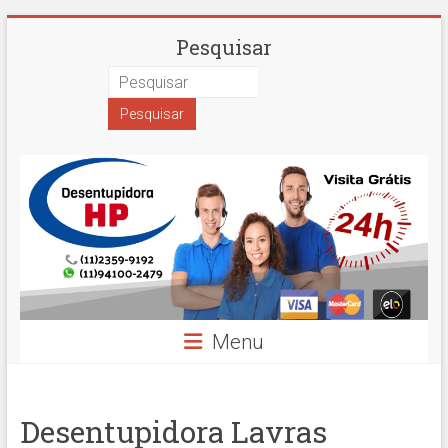
Skip
Desentupidora
Pesquisar
to
content
em
São
Paulo
Hidro
Prime
Menu
Desentupidora Lavras