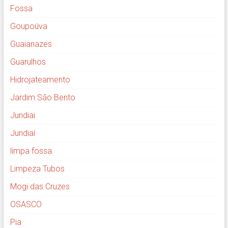
Fossa
Goupoúva
Guaianazes
Guarulhos
Hidrojateamento
Jardim São Bento
Jundiai
Jundiaí
limpa fossa
Limpeza Tubos
Mogi das Cruzes
OSASCO
Pia