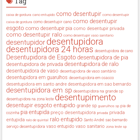
Tag
como desentupir
cano entupido
como desentupir
caixa de gordura
como desentupir
como desentupir cano
caixa de gordura
esgoto
como desentupir pia
como desentupir privada
como desentupir ralo
como desentupir vaso sanitario
desentupidora
desentupidor
desentupidora 24 horas
desentupidora de cano
Desentupidora de Esgoto
desentupidora de pia
desentupidora de ralo
desentupidora de privada
desentupidora de vaso
desentupidora de vaso sanitário
desentupidora em guarulhos
desentupidora em osasco
desentupidora em santo andre
desentupidora em sao bernardo
desentupidora em sp
desentupidora na grande sp
desentupimento
desentupidora na zona leste
desentupir
esgoto entupido
grande sp
guarulhos sp
pia de
pia entupida
preço desentupidora
privada
cozinha
privada
ralo entupido
entupida
ralo de quintal
Santo André
sao bernardo
vaso sanitario
vaso entupido
serviço desentupidora
zona leste sp