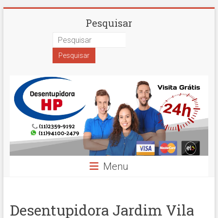
Skip
Desentupidora
Pesquisar
to
content
em
São
Paulo
Hidro
Prime
Menu
Desentupidora Jardim Vila