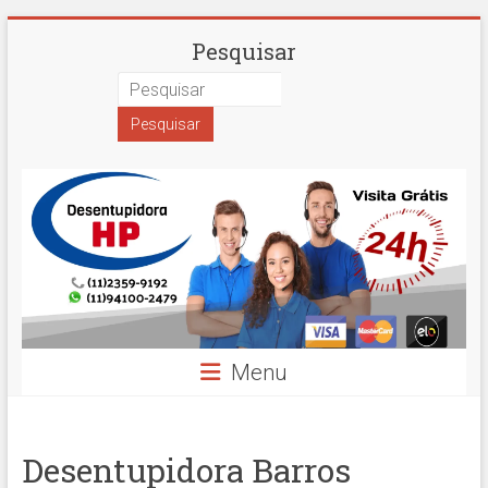
Skip
Desentupidora
Pesquisar
to
content
em
São
Paulo
Hidro
Prime
Menu
Desentupidora Barros