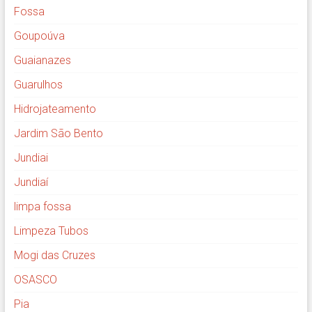
Fossa
Goupoúva
Guaianazes
Guarulhos
Hidrojateamento
Jardim São Bento
Jundiai
Jundiaí
limpa fossa
Limpeza Tubos
Mogi das Cruzes
OSASCO
Pia