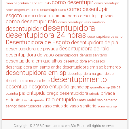
como desentupir
cano entupido
como desentupir
caixa de gordura
como desentupir
como desentupir cano
caixa de gordura
esgoto
como desentupir pia
como desentupir privada
como desentupir ralo
como desentupir vaso sanitario
desentupidora
desentupidor
desentupidora 24 horas
desentupidora de cano
Desentupidora de Esgoto
desentupidora de pia
desentupidora de ralo
desentupidora de privada
desentupidora de vaso
desentupidora de vaso sanitário
desentupidora em guarulhos
desentupidora em osasco
desentupidora em santo andre
desentupidora em sao bernardo
desentupidora em sp
desentupidora na grande sp
desentupimento
desentupidora na zona leste
desentupir
esgoto entupido
grande sp
guarulhos sp
pia de
pia entupida
preço desentupidora
privada
cozinha
privada
ralo entupido
entupida
ralo de quintal
Santo André
sao bernardo
vaso sanitario
vaso entupido
serviço desentupidora
zona leste sp
Copyright © 2026
Desentupidora em São Paulo
. All rights reserved.