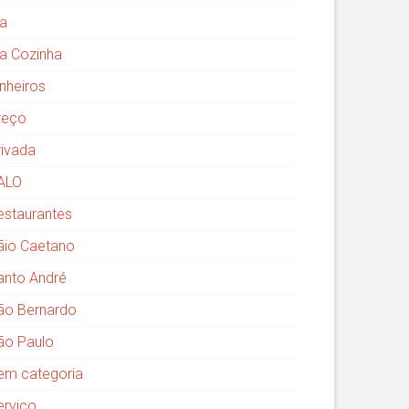
ia
ia Cozinha
inheiros
reço
rivada
ALO
estaurantes
ãio Caetano
anto André
ão Bernardo
ão Paulo
em categoria
erviço