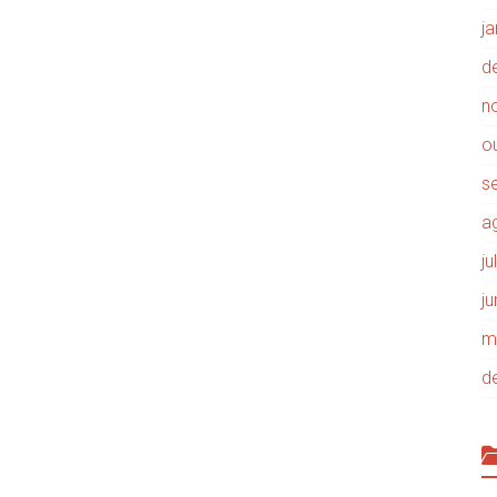
j
d
n
o
s
a
j
j
m
d