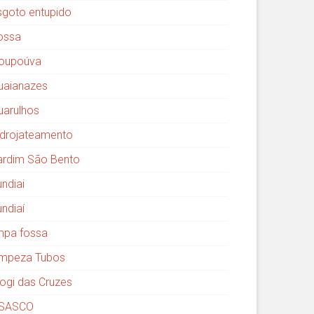
sgoto entupido
ossa
oupoúva
uaianazes
uarulhos
idrojateamento
ardim São Bento
undiai
undiaí
impa fossa
impeza Tubos
ogi das Cruzes
SASCO