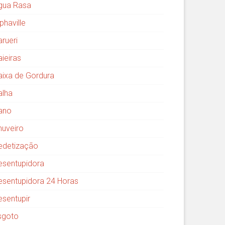
gua Rasa
phaville
arueri
aieiras
aixa de Gordura
alha
ano
huveiro
edetização
esentupidora
esentupidora 24 Horas
esentupir
sgoto