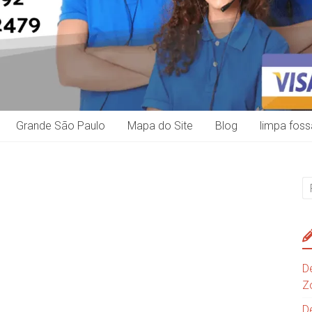
Grande São Paulo
Mapa do Site
Blog
limpa foss
D
Z
D