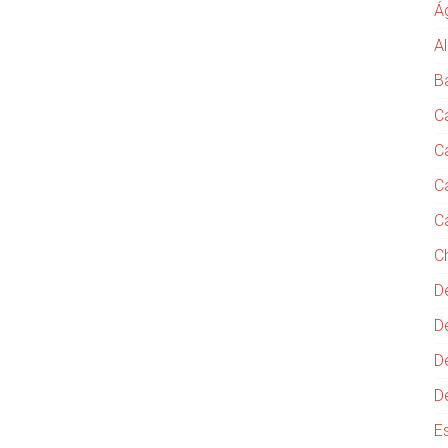
Á
Al
B
C
C
C
C
C
D
D
D
D
E