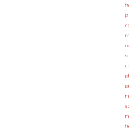
f
j
d
n
o
s
a
j
j
m
ab
m
f