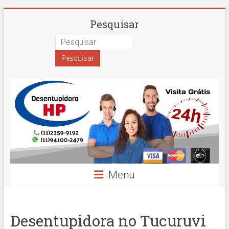
Skip
Desentupidora
Pesquisar
to
content
em
São
Paulo
Hidro
Prime
Menu
Desentupidora no Tucuruvi