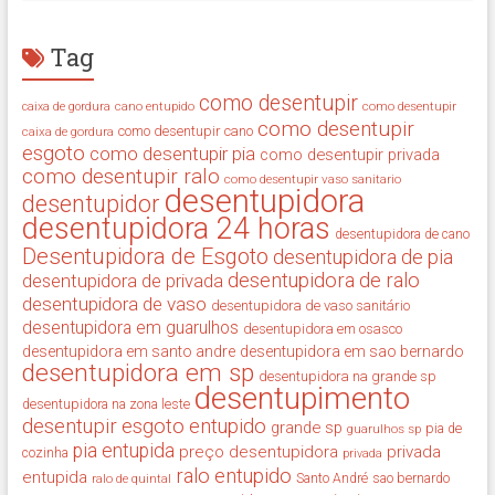
Tag
como desentupir
cano entupido
como desentupir
caixa de gordura
como desentupir
como desentupir cano
caixa de gordura
esgoto
como desentupir pia
como desentupir privada
como desentupir ralo
como desentupir vaso sanitario
desentupidora
desentupidor
desentupidora 24 horas
desentupidora de cano
Desentupidora de Esgoto
desentupidora de pia
desentupidora de ralo
desentupidora de privada
desentupidora de vaso
desentupidora de vaso sanitário
desentupidora em guarulhos
desentupidora em osasco
desentupidora em santo andre
desentupidora em sao bernardo
desentupidora em sp
desentupidora na grande sp
desentupimento
desentupidora na zona leste
desentupir
esgoto entupido
grande sp
guarulhos sp
pia de
pia entupida
preço desentupidora
privada
cozinha
privada
ralo entupido
entupida
ralo de quintal
Santo André
sao bernardo