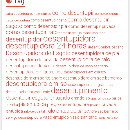
Tag
como desentupir
cano entupido
como desentupir
caixa de gordura
como desentupir
como desentupir cano
caixa de gordura
esgoto
como desentupir pia
como desentupir privada
como desentupir ralo
como desentupir vaso sanitario
desentupidora
desentupidor
desentupidora 24 horas
desentupidora de cano
Desentupidora de Esgoto
desentupidora de pia
desentupidora de ralo
desentupidora de privada
desentupidora de vaso
desentupidora de vaso sanitário
desentupidora em guarulhos
desentupidora em osasco
desentupidora em santo andre
desentupidora em sao bernardo
desentupidora em sp
desentupidora na grande sp
desentupimento
desentupidora na zona leste
desentupir
esgoto entupido
grande sp
guarulhos sp
pia de
pia entupida
preço desentupidora
privada
cozinha
privada
ralo entupido
entupida
ralo de quintal
Santo André
sao bernardo
vaso sanitario
vaso entupido
serviço desentupidora
zona leste sp