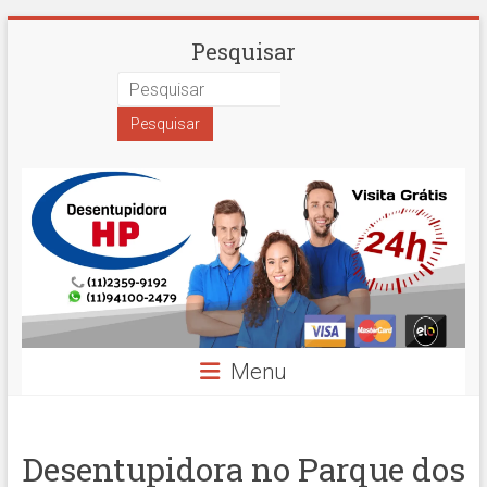
Skip
Desentupidora
Pesquisar
to
content
em
São
Paulo
Hidro
Prime
Menu
Desentupidora no Parque dos