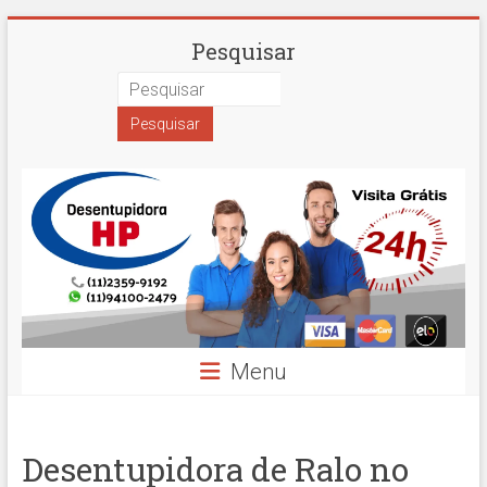
Skip
Desentupidora
Pesquisar
to
content
em
São
Paulo
Hidro
Prime
Menu
Desentupidora de Ralo no