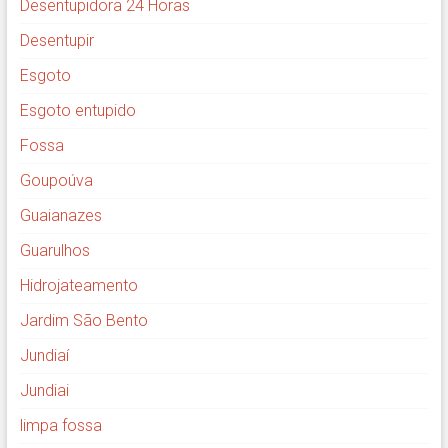
Desentupidora 24 Horas
Desentupir
Esgoto
Esgoto entupido
Fossa
Goupoúva
Guaianazes
Guarulhos
Hidrojateamento
Jardim São Bento
Jundiaí
Jundiai
limpa fossa