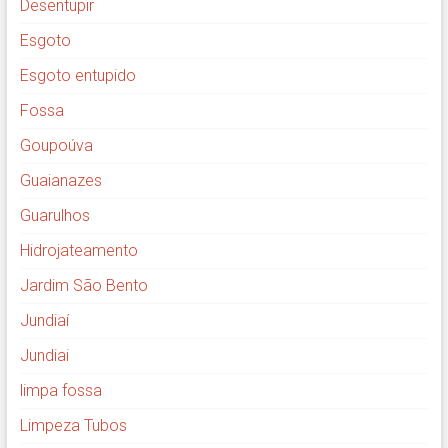
Desentupir
Esgoto
Esgoto entupido
Fossa
Goupoúva
Guaianazes
Guarulhos
Hidrojateamento
Jardim São Bento
Jundiaí
Jundiai
limpa fossa
Limpeza Tubos