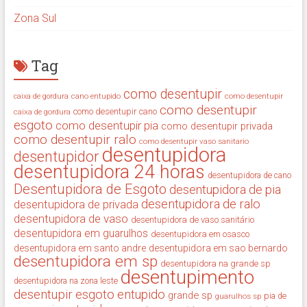
Zona Sul
Tag
como desentupir
cano entupido
como desentupir
caixa de gordura
como desentupir
como desentupir cano
caixa de gordura
esgoto
como desentupir pia
como desentupir privada
como desentupir ralo
como desentupir vaso sanitario
desentupidora
desentupidor
desentupidora 24 horas
desentupidora de cano
Desentupidora de Esgoto
desentupidora de pia
desentupidora de ralo
desentupidora de privada
desentupidora de vaso
desentupidora de vaso sanitário
desentupidora em guarulhos
desentupidora em osasco
desentupidora em santo andre
desentupidora em sao bernardo
desentupidora em sp
desentupidora na grande sp
desentupimento
desentupidora na zona leste
desentupir
esgoto entupido
grande sp
guarulhos sp
pia de