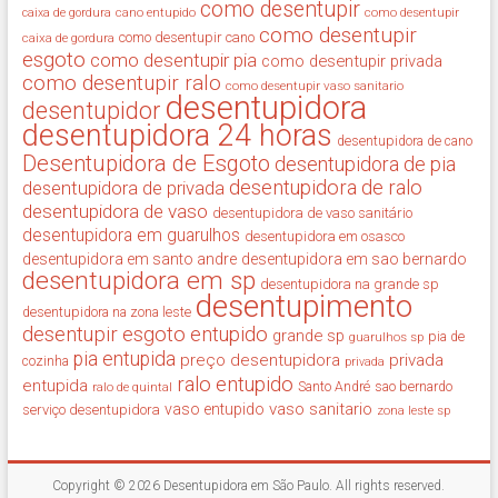
como desentupir
cano entupido
como desentupir
caixa de gordura
como desentupir
como desentupir cano
caixa de gordura
esgoto
como desentupir pia
como desentupir privada
como desentupir ralo
como desentupir vaso sanitario
desentupidora
desentupidor
desentupidora 24 horas
desentupidora de cano
Desentupidora de Esgoto
desentupidora de pia
desentupidora de ralo
desentupidora de privada
desentupidora de vaso
desentupidora de vaso sanitário
desentupidora em guarulhos
desentupidora em osasco
desentupidora em santo andre
desentupidora em sao bernardo
desentupidora em sp
desentupidora na grande sp
desentupimento
desentupidora na zona leste
desentupir
esgoto entupido
grande sp
guarulhos sp
pia de
pia entupida
preço desentupidora
privada
cozinha
privada
ralo entupido
entupida
ralo de quintal
Santo André
sao bernardo
vaso sanitario
vaso entupido
serviço desentupidora
zona leste sp
Copyright © 2026
Desentupidora em São Paulo
. All rights reserved.