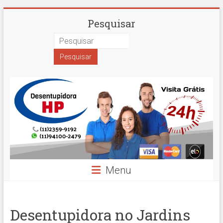
Skip
Desentupidora
Pesquisar
to
content
em
São
Paulo
Hidro
Prime
Menu
Desentupidora no Jardins