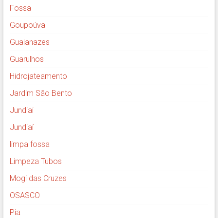
Fossa
Goupoúva
Guaianazes
Guarulhos
Hidrojateamento
Jardim São Bento
Jundiai
Jundiaí
limpa fossa
Limpeza Tubos
Mogi das Cruzes
OSASCO
Pia