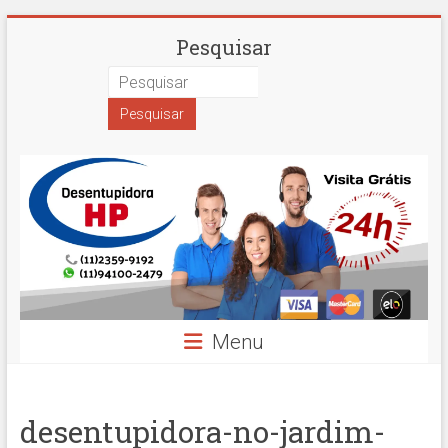
Skip
Desentupidora
Pesquisar
to
content
em
São
Paulo
Hidro
Prime
Menu
desentupidora-no-jardim-