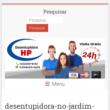
Skip
Desentupidora
Pesquisar
to
content
em
São
Paulo
Hidro
Prime
Menu
desentupidora-no-jardim-