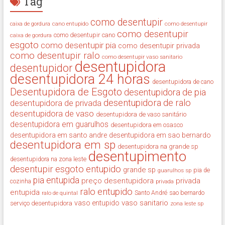
Tag
como desentupir
cano entupido
como desentupir
caixa de gordura
como desentupir
como desentupir cano
caixa de gordura
esgoto
como desentupir pia
como desentupir privada
como desentupir ralo
como desentupir vaso sanitario
desentupidora
desentupidor
desentupidora 24 horas
desentupidora de cano
Desentupidora de Esgoto
desentupidora de pia
desentupidora de ralo
desentupidora de privada
desentupidora de vaso
desentupidora de vaso sanitário
desentupidora em guarulhos
desentupidora em osasco
desentupidora em santo andre
desentupidora em sao bernardo
desentupidora em sp
desentupidora na grande sp
desentupimento
desentupidora na zona leste
desentupir
esgoto entupido
grande sp
guarulhos sp
pia de
pia entupida
preço desentupidora
privada
cozinha
privada
ralo entupido
entupida
ralo de quintal
Santo André
sao bernardo
vaso sanitario
vaso entupido
serviço desentupidora
zona leste sp