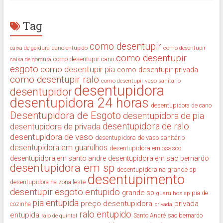
Tag
como desentupir
cano entupido
como desentupir
caixa de gordura
como desentupir
como desentupir cano
caixa de gordura
esgoto
como desentupir pia
como desentupir privada
como desentupir ralo
como desentupir vaso sanitario
desentupidora
desentupidor
desentupidora 24 horas
desentupidora de cano
Desentupidora de Esgoto
desentupidora de pia
desentupidora de ralo
desentupidora de privada
desentupidora de vaso
desentupidora de vaso sanitário
desentupidora em guarulhos
desentupidora em osasco
desentupidora em santo andre
desentupidora em sao bernardo
desentupidora em sp
desentupidora na grande sp
desentupimento
desentupidora na zona leste
desentupir
esgoto entupido
grande sp
guarulhos sp
pia de
pia entupida
preço desentupidora
privada
cozinha
privada
ralo entupido
entupida
ralo de quintal
Santo André
sao bernardo