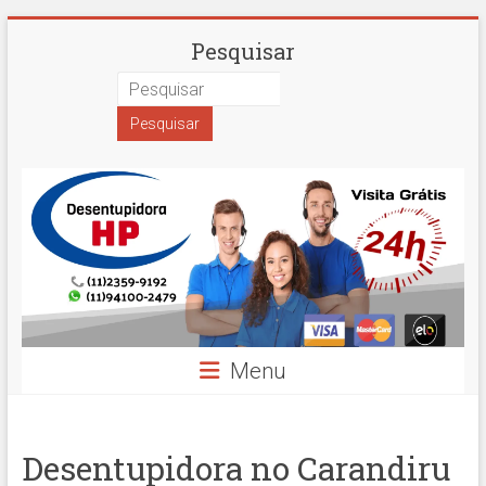
Skip
Desentupidora
Pesquisar
to
content
em
São
Paulo
Hidro
Prime
Menu
Desentupidora no Carandiru