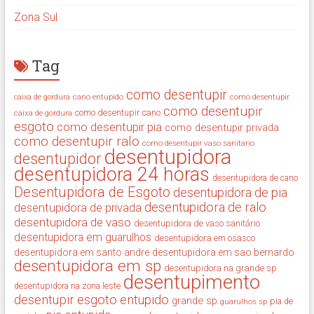
Zona Sul
Tag
como desentupir
cano entupido
como desentupir
caixa de gordura
como desentupir
como desentupir cano
caixa de gordura
esgoto
como desentupir pia
como desentupir privada
como desentupir ralo
como desentupir vaso sanitario
desentupidora
desentupidor
desentupidora 24 horas
desentupidora de cano
Desentupidora de Esgoto
desentupidora de pia
desentupidora de ralo
desentupidora de privada
desentupidora de vaso
desentupidora de vaso sanitário
desentupidora em guarulhos
desentupidora em osasco
desentupidora em santo andre
desentupidora em sao bernardo
desentupidora em sp
desentupidora na grande sp
desentupimento
desentupidora na zona leste
desentupir
esgoto entupido
grande sp
guarulhos sp
pia de