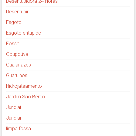
Desentupidora 24 Horas
Desentupir
Esgoto
Esgoto entupido
Fossa
Goupoúva
Guaianazes
Guarulhos
Hidrojateamento
Jardim São Bento
Jundiaí
Jundiai
limpa fossa