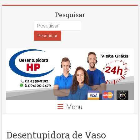
Skip
Desentupidora
Pesquisar
to
content
em
São
Paulo
Hidro
Prime
Menu
Desentupidora de Vaso