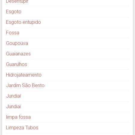
Desentupir
Esgoto
Esgoto entupido
Fossa
Goupoúva
Guaianazes
Guarulhos
Hidrojateamento
Jardim São Bento
Jundiaí
Jundiai
limpa fossa
Limpeza Tubos