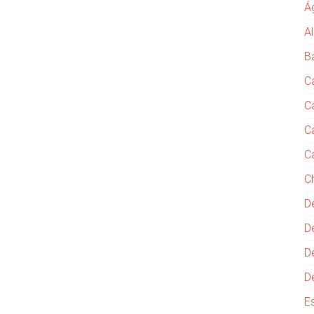
Á
Al
B
C
C
C
C
C
D
D
D
D
E