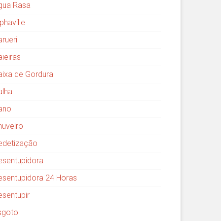
gua Rasa
phaville
arueri
aieiras
aixa de Gordura
alha
ano
huveiro
edetização
esentupidora
esentupidora 24 Horas
esentupir
sgoto