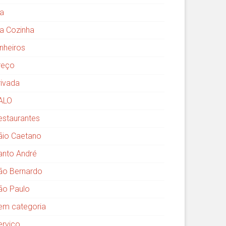
ia
ia Cozinha
inheiros
reço
rivada
ALO
estaurantes
ãio Caetano
anto André
ão Bernardo
ão Paulo
em categoria
erviço