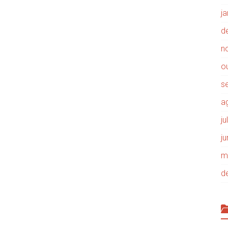
j
d
n
o
s
a
j
j
m
d