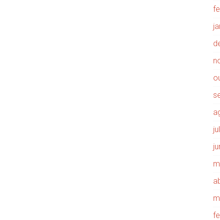
f
j
d
n
o
s
a
j
j
m
ab
m
f