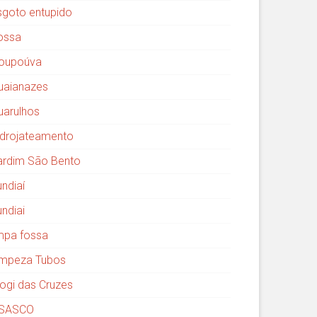
sgoto entupido
ossa
oupoúva
uaianazes
uarulhos
idrojateamento
ardim São Bento
undiaí
undiai
impa fossa
impeza Tubos
ogi das Cruzes
SASCO