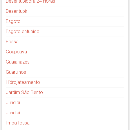
Desentupidora 24 Horas
Desentupir
Esgoto
Esgoto entupido
Fossa
Goupoúva
Guaianazes
Guarulhos
Hidrojateamento
Jardim São Bento
Jundiai
Jundiaí
limpa fossa