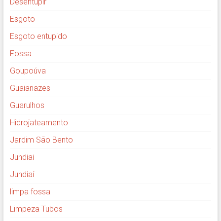
Desentupir
Esgoto
Esgoto entupido
Fossa
Goupoúva
Guaianazes
Guarulhos
Hidrojateamento
Jardim São Bento
Jundiai
Jundiaí
limpa fossa
Limpeza Tubos