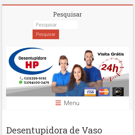
Skip
Desentupidora
Pesquisar
to
content
em
São
Paulo
Hidro
Prime
Menu
Desentupidora de Vaso