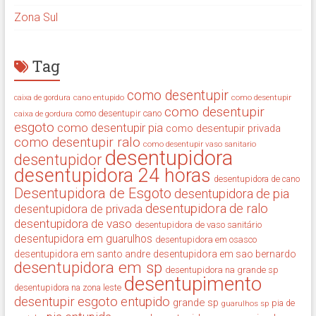
Zona Sul
Tag
como desentupir
cano entupido
como desentupir
caixa de gordura
como desentupir
como desentupir cano
caixa de gordura
esgoto
como desentupir pia
como desentupir privada
como desentupir ralo
como desentupir vaso sanitario
desentupidora
desentupidor
desentupidora 24 horas
desentupidora de cano
Desentupidora de Esgoto
desentupidora de pia
desentupidora de ralo
desentupidora de privada
desentupidora de vaso
desentupidora de vaso sanitário
desentupidora em guarulhos
desentupidora em osasco
desentupidora em santo andre
desentupidora em sao bernardo
desentupidora em sp
desentupidora na grande sp
desentupimento
desentupidora na zona leste
desentupir
esgoto entupido
grande sp
guarulhos sp
pia de