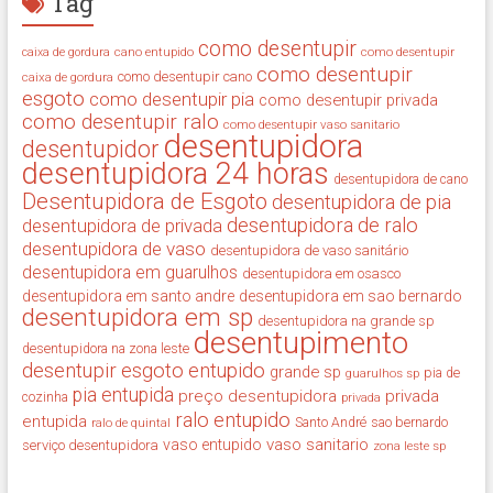
Tag
como desentupir
cano entupido
como desentupir
caixa de gordura
como desentupir
como desentupir cano
caixa de gordura
esgoto
como desentupir pia
como desentupir privada
como desentupir ralo
como desentupir vaso sanitario
desentupidora
desentupidor
desentupidora 24 horas
desentupidora de cano
Desentupidora de Esgoto
desentupidora de pia
desentupidora de ralo
desentupidora de privada
desentupidora de vaso
desentupidora de vaso sanitário
desentupidora em guarulhos
desentupidora em osasco
desentupidora em santo andre
desentupidora em sao bernardo
desentupidora em sp
desentupidora na grande sp
desentupimento
desentupidora na zona leste
desentupir
esgoto entupido
grande sp
guarulhos sp
pia de
pia entupida
preço desentupidora
privada
cozinha
privada
ralo entupido
entupida
ralo de quintal
Santo André
sao bernardo
vaso sanitario
vaso entupido
serviço desentupidora
zona leste sp