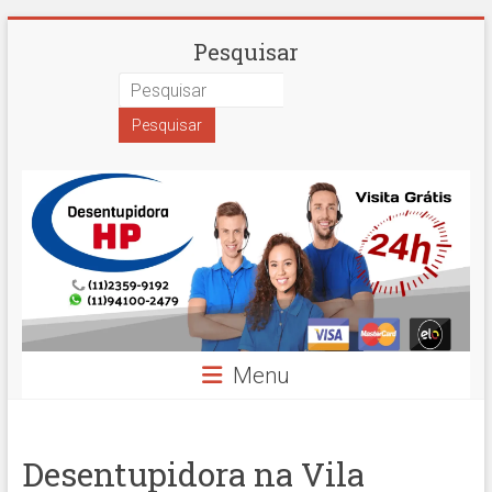
Skip
Desentupidora
Pesquisar
to
content
em
São
Paulo
Hidro
Prime
Menu
Desentupidora na Vila