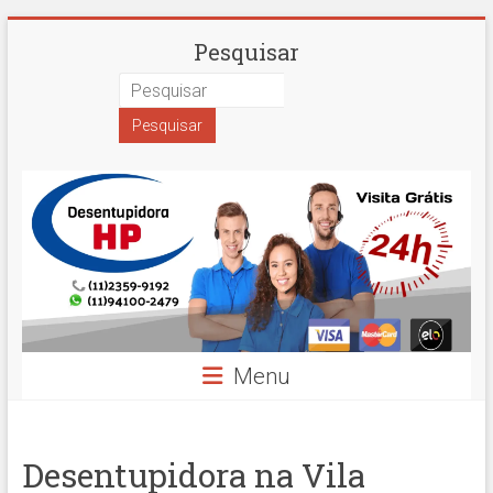
Skip
Desentupidora
Pesquisar
to
content
em
São
Paulo
Hidro
Prime
Menu
Desentupidora na Vila