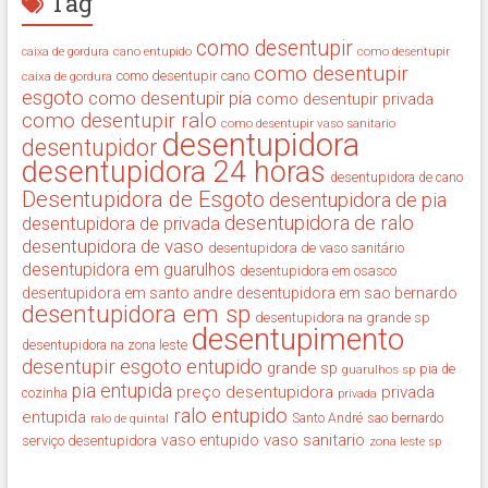
Tag
como desentupir
cano entupido
como desentupir
caixa de gordura
como desentupir
como desentupir cano
caixa de gordura
esgoto
como desentupir pia
como desentupir privada
como desentupir ralo
como desentupir vaso sanitario
desentupidora
desentupidor
desentupidora 24 horas
desentupidora de cano
Desentupidora de Esgoto
desentupidora de pia
desentupidora de ralo
desentupidora de privada
desentupidora de vaso
desentupidora de vaso sanitário
desentupidora em guarulhos
desentupidora em osasco
desentupidora em santo andre
desentupidora em sao bernardo
desentupidora em sp
desentupidora na grande sp
desentupimento
desentupidora na zona leste
desentupir
esgoto entupido
grande sp
guarulhos sp
pia de
pia entupida
preço desentupidora
privada
cozinha
privada
ralo entupido
entupida
ralo de quintal
Santo André
sao bernardo
vaso sanitario
vaso entupido
serviço desentupidora
zona leste sp