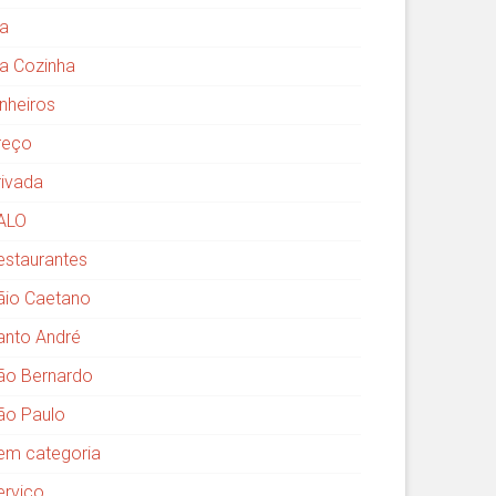
ia
ia Cozinha
inheiros
reço
rivada
ALO
estaurantes
ãio Caetano
anto André
ão Bernardo
ão Paulo
em categoria
erviço