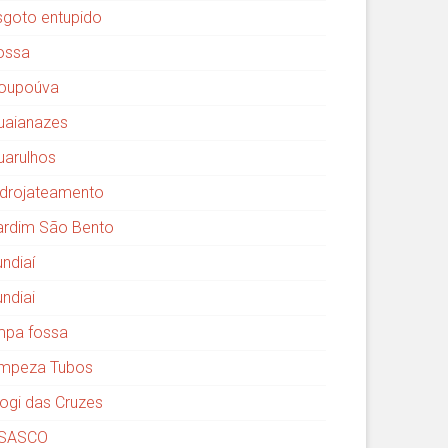
sgoto entupido
ossa
oupoúva
uaianazes
uarulhos
idrojateamento
ardim São Bento
undiaí
undiai
impa fossa
impeza Tubos
ogi das Cruzes
SASCO