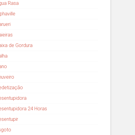
gua Rasa
phaville
arueri
aieiras
aixa de Gordura
alha
ano
huveiro
edetização
esentupidora
esentupidora 24 Horas
esentupir
sgoto