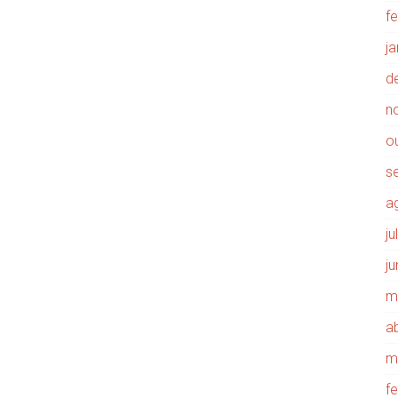
f
j
d
n
o
s
a
j
j
m
ab
m
f