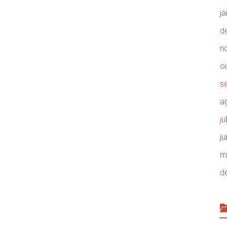
j
d
n
o
s
a
j
j
m
d