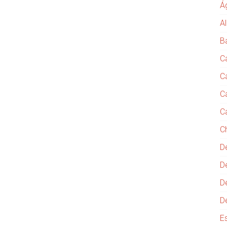
Á
Al
B
C
C
C
C
C
D
D
D
D
E