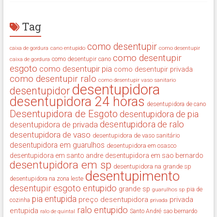
Tag
como desentupir
cano entupido
como desentupir
caixa de gordura
como desentupir
como desentupir cano
caixa de gordura
esgoto
como desentupir pia
como desentupir privada
como desentupir ralo
como desentupir vaso sanitario
desentupidora
desentupidor
desentupidora 24 horas
desentupidora de cano
Desentupidora de Esgoto
desentupidora de pia
desentupidora de ralo
desentupidora de privada
desentupidora de vaso
desentupidora de vaso sanitário
desentupidora em guarulhos
desentupidora em osasco
desentupidora em santo andre
desentupidora em sao bernardo
desentupidora em sp
desentupidora na grande sp
desentupimento
desentupidora na zona leste
desentupir
esgoto entupido
grande sp
guarulhos sp
pia de
pia entupida
preço desentupidora
privada
cozinha
privada
ralo entupido
entupida
ralo de quintal
Santo André
sao bernardo