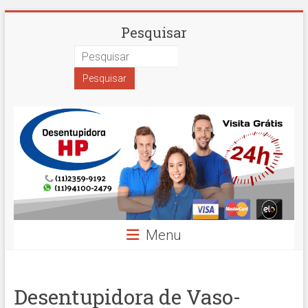
Skip
Desentupidora
Pesquisar
to
content
em
São
Paulo
Hidro
Prime
Menu
Desentupidora de Vaso-