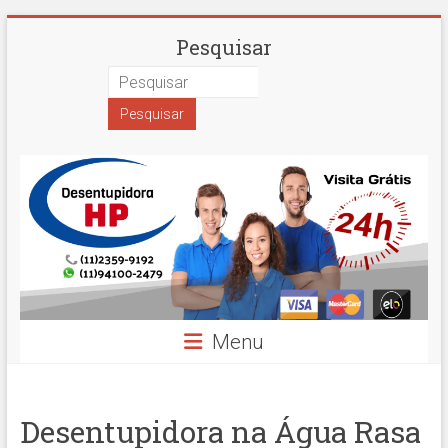
Skip
Desentupidora
Pesquisar
to
content
em
São
Paulo
Hidro
Prime
Menu
Desentupidora na Água Rasa