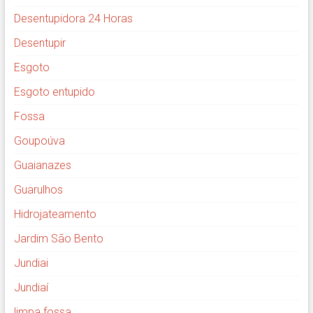
Desentupidora 24 Horas
Desentupir
Esgoto
Esgoto entupido
Fossa
Goupoúva
Guaianazes
Guarulhos
Hidrojateamento
Jardim São Bento
Jundiai
Jundiaí
limpa fossa