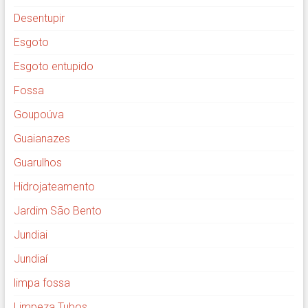
Desentupir
Esgoto
Esgoto entupido
Fossa
Goupoúva
Guaianazes
Guarulhos
Hidrojateamento
Jardim São Bento
Jundiai
Jundiaí
limpa fossa
Limpeza Tubos