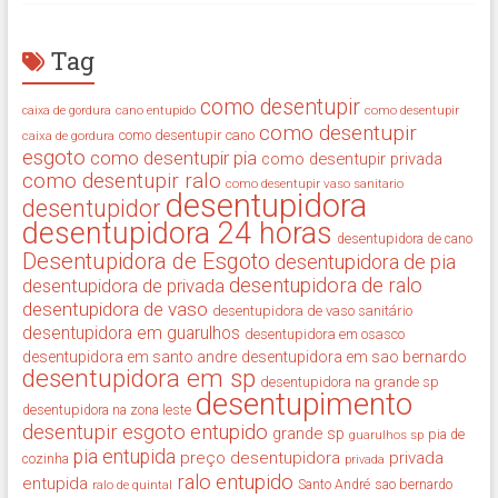
Tag
como desentupir
cano entupido
como desentupir
caixa de gordura
como desentupir
como desentupir cano
caixa de gordura
esgoto
como desentupir pia
como desentupir privada
como desentupir ralo
como desentupir vaso sanitario
desentupidora
desentupidor
desentupidora 24 horas
desentupidora de cano
Desentupidora de Esgoto
desentupidora de pia
desentupidora de ralo
desentupidora de privada
desentupidora de vaso
desentupidora de vaso sanitário
desentupidora em guarulhos
desentupidora em osasco
desentupidora em santo andre
desentupidora em sao bernardo
desentupidora em sp
desentupidora na grande sp
desentupimento
desentupidora na zona leste
desentupir
esgoto entupido
grande sp
guarulhos sp
pia de
pia entupida
preço desentupidora
privada
cozinha
privada
ralo entupido
entupida
ralo de quintal
Santo André
sao bernardo