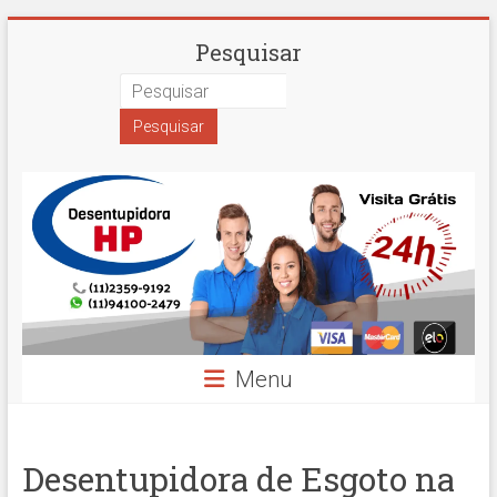
Skip
Desentupidora
Pesquisar
to
content
em
São
Paulo
Hidro
Prime
Menu
Desentupidora de Esgoto na